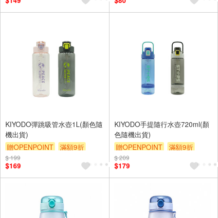
$149
$80
KIYODO彈跳吸管水壺1L(顏色隨
KIYODO手提隨行水壺720ml(顏
機出貨)
色隨機出貨)
贈OPENPOINT
滿額9折
贈OPENPOINT
滿額9折
$ 199
贈$200
$ 209
贈$200
$169
$179