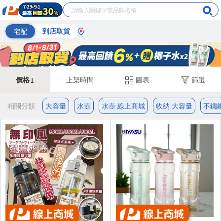
宅配
到店取貨
價格↓
上架時間
圖表
篩選
相關分類
大容量
水壺
水壺 線上商城
收納 大容量
不鏽