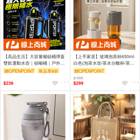
【高品生活】大容量噸頓桶彈蓋
【上手家居】玻璃泡茶杯650ml-
雙飲運動水壺｜頓噸桶｜戶外健
白色(泡茶水壺/茶水分離杯/茶水
身水瓶｜隨身水杯｜大容量水壺
分離/泡茶瓶)
贈OPENPOINT
單品享8折
贈OPENPOINT
｜彈蓋水壺｜背帶雙飲水壺
$ 398
訂單滿999享9折
$238
$299