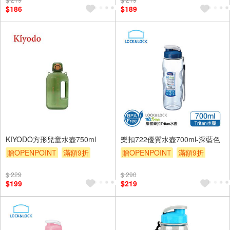
贈$200
$186
$189
KIYODO方形兒童水壺750ml
樂扣722優質水壺700ml-深藍色
贈OPENPOINT
滿額9折
贈OPENPOINT
滿額9折
贈$200
贈$200
$ 229
$ 290
$199
$219