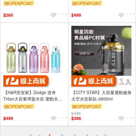
1500ml(H30)
贈OPENPOINT
贈OPENPOINT
$260
$499
【H&R安室家】Dodge 道奇
【CITY STAR】大容量運動健身
Tritan大容量彈蓋水壺 運動水壺
太空水壺新款-2600ml
2000ml(H31)
贈OPENPOINT
贈OPENPOINT
$ 550
$499
$386
偏遠地區配送
詐騙網頁！請小心！
1
2
3
4