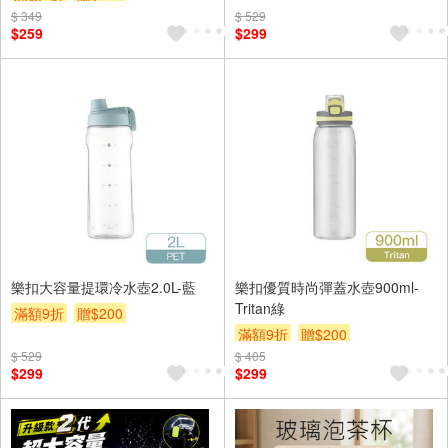
$ 349
$ 529
$259
$299
樂扣大容量提環冷水壺2.0L-藍
樂扣優質時尚彈蓋水壺900ml-
Tritan綠
滿額9折
贈$200
滿額9折
贈$200
$ 529
$ 405
$299
$299