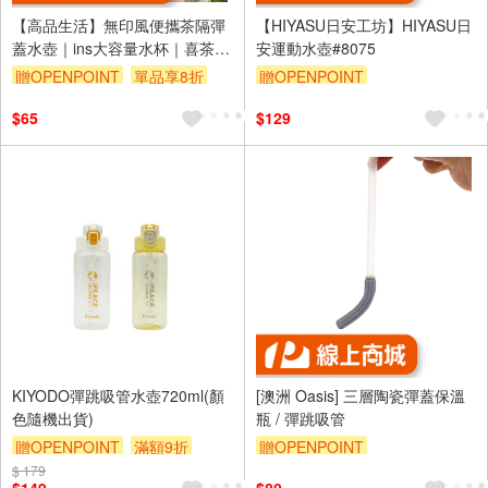
【高品生活】無印風便攜茶隔彈
【HIYASU日安工坊】HIYASU日
蓋水壺｜ins大容量水杯｜喜茶杯
安運動水壺#8075
｜彈蓋水壺｜珍奶環保杯｜防摔
贈OPENPOINT
單品享8折
贈OPENPOINT
隨手杯｜muji
$65
$129
KIYODO彈跳吸管水壺720ml(顏
[澳洲 Oasis] 三層陶瓷彈蓋保溫
色隨機出貨)
瓶 / 彈跳吸管
贈OPENPOINT
滿額9折
贈OPENPOINT
$ 179
贈$200