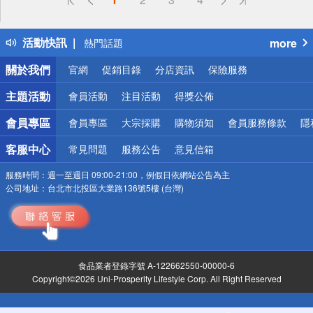
得獎公告
熱門話題
活動快訊
more
銀行優惠
偏遠地區配送
關於我們
官網
促銷目錄
分店資訊
保險服務
詐騙網頁！請小心！
主題活動
會員活動
注目活動
得獎公佈
會員專區
會員專區
大宗採購
購物須知
會員服務條款
隱
客服中心
常見問題
服務公告
意見信箱
服務時間：
週一至週日 09:00-21:00，例假日依網站公告為主
公司地址：
台北市北投區大業路136號5樓 (台灣)
食品業者登錄字號 A-122662550-00000-6
Copyright©2026 Uni-Prosperity Lifestyle Corp. All Right Reserved