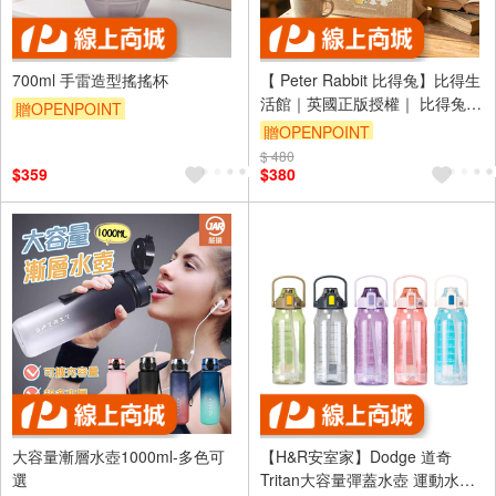
700ml 手雷造型搖搖杯
【 Peter Rabbit 比得兔】比得生
活館｜英國正版授權｜ 比得兔麻
贈OPENPOINT
布手提袋 購物袋 環保購物袋
贈OPENPOINT
$ 480
$359
$380
大容量漸層水壺1000ml-多色可
【H&R安室家】Dodge 道奇
選
Tritan大容量彈蓋水壺 運動水壺