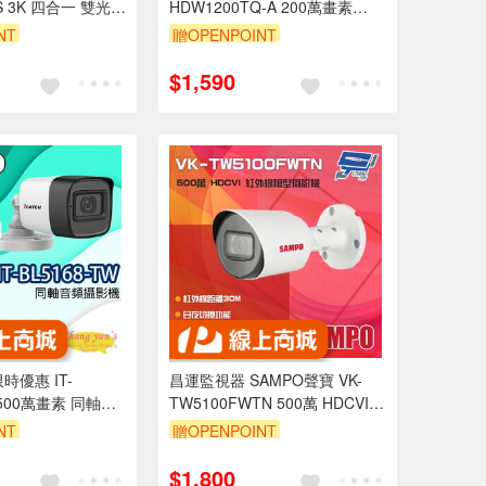
FS 3K 四合一 雙光同
HDW1200TQ-A 200萬畫素
影機 內建麥克風
2MP紅外線HDCVI定焦眼球攝影
NT
贈OPENPOINT
機 紅外線40公尺
$1,590
時優惠 IT-
昌運監視器 SAMPO聲寶 VK-
W 500萬畫素 同軸音
TW5100FWTN 500萬 HDCVI
ATCH可取 管型監視
紅外線槍型攝影機
NT
贈OPENPOINT
$1,800