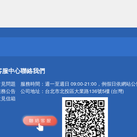
送
請小心！
送
客服中心
聯絡我們
請小心！
常見問題
服務時間：
週一至週日 09:00-21:00，例假日依網站
服務公告
公司地址：
台北市北投區大業路136號5樓 (台灣)
意見信箱