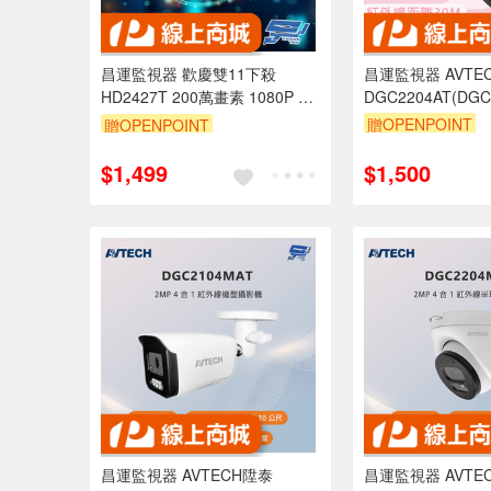
昌運監視器 歡慶雙11下殺
昌運監視器 AVTE
HD2427T 200萬畫素 1080P 四
DGC2204AT(DGC
200萬畫素 4合
合一 智慧紅外線夜視攝影機 黑
贈OPENPOINT
贈OPENPOINT
影機 內建麥克風
光級鏡頭 含變壓器
$1,499
$1,500
昌運監視器 AVTECH陞泰
昌運監視器 AVTE