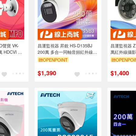
聲寶 VK-
昌運監視器 昇銳 HS-D135BJ
昌運監視器 ZDii
萬 HDCVI 紅
200萬 多合一同軸音頻紅外線半
萬紅外線攝影
球攝影機 紅外線20M IP67防水
贈OPENPOINT
贈OPENPOI
$1,390
$1,400