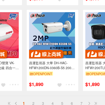
聲寶 VK-
昌運監視器 大華 DH-HAC-
昌運監視器 大華
星光級 四合一紅
HFW1200DN-0360B-S5 200萬
HFW1200T
30M(以替代
紅外線槍型攝影機
HDCVI 紅
贈OPENPOINT
贈OPENPOI
$1,890
$1,890
1
2
3
4
5
6
7