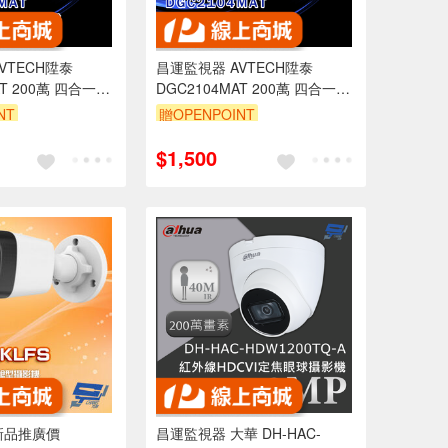
VTECH陞泰
昌運監視器 AVTECH陞泰
AT 200萬 四合一紅
DGC2104MAT 200萬 四合一紅
影機 內建麥克風
外線槍型攝影機 內建麥克風
NT
贈OPENPOINT
$1,500
新品推廣價
昌運監視器 大華 DH-HAC-