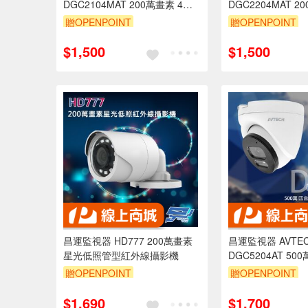
DGC2104MAT 200萬畫素 4合1
DGC2204MAT 2
紅外線槍型攝影機 內建麥克風
紅外線半球型攝影
贈OPENPOINT
贈OPENPOINT
$1,500
$1,500
昌運監視器 HD777 200萬畫素
昌運監視器 AVTE
星光低照管型紅外線攝影機
DGC5204AT 5
紅外線攝影機 內
贈OPENPOINT
贈OPENPOINT
(DGC5204MAT)
$1,690
$1,700