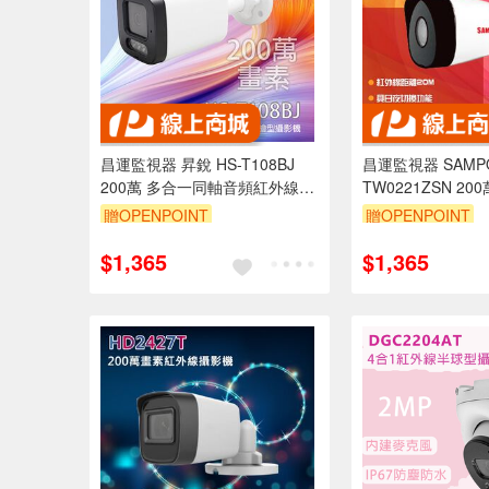
昌運監視器 昇銳 HS-T108BJ
昌運監視器 SAMPO
200萬 多合一同軸音頻紅外線槍
TW0221ZSN 200
型攝影機 紅外線20M
外槍型攝影機
贈OPENPOINT
贈OPENPOINT
$1,365
$1,365