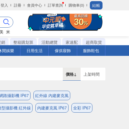
結帳
登入
註冊
會員中心
訂單查詢
購物車(0)
美
米
促銷
整箱購划算
活動總覽
家速配
超商取貨
休閒娛樂
日用生活
傢俱寢飾
服飾鞋包
價格↓
上架時間
網路攝影機 IP67
紅外線 內建麥克風
槍型攝影機 紅外線
內建麥克風 IP67
全彩 IP67