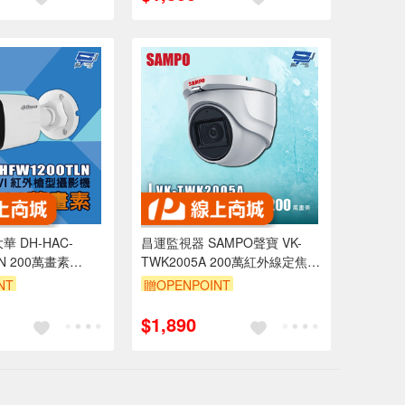
 DH-HAC-
昌運監視器 SAMPO聲寶 VK-
LN 200萬畫素
TWK2005A 200萬紅外線定焦半
外槍型攝影機
球型攝影機 內建⿆克⾵
NT
贈OPENPOINT
$1,890