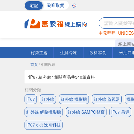
宅配
到店取貨
中元拜拜
UNIDES
巧克力
罐頭
海苔
線上商
好康主題
生鮮冷凍
飲料零食
米油沖
首頁
/ 相關搜尋
"IP67,紅外線" 相關商品共
340
筆資料
相關分類
IP67
紅外線
紅外線 攝影機
紅外線 監視器
攝影
紅外線 網路攝影機
紅外線 SAMPO聲寶
IP67 昌運
IP67 ekit 逸奇科技