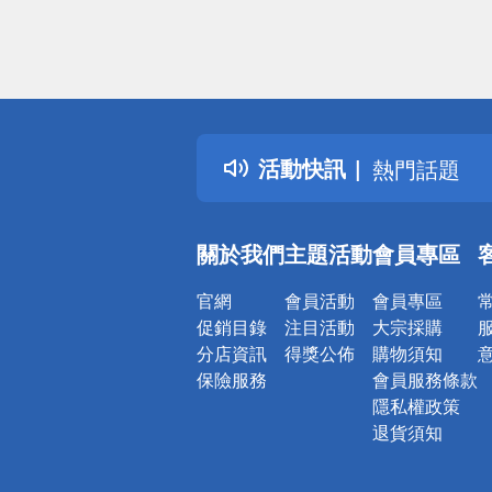
偏遠地區配
詐騙網頁！
得獎公告
活動快訊
熱門話題
銀行優惠
偏遠地區配
關於我們
主題活動
會員專區
詐騙網頁！
官網
會員活動
會員專區
促銷目錄
注目活動
大宗採購
分店資訊
得獎公佈
購物須知
保險服務
會員服務條款
隱私權政策
退貨須知