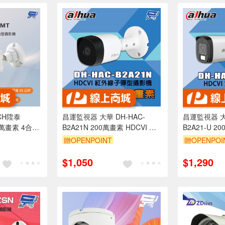
CH陞泰
昌運監視器 大華 DH-HAC-
昌運監視器 大華
0萬畫素 4合1
B2A21N 200萬畫素 HDCVI 紅
B2A21-U 20
外線子彈型攝影機
定焦子彈型攝
贈OPENPOINT
贈OPENPOI
$1,050
$1,290