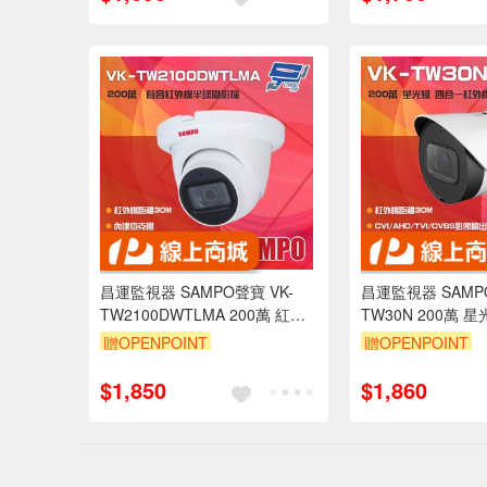
昌運監視器 SAMPO聲寶 VK-
昌運監視器 SAMPO
TW2100DWTLMA 200萬 紅外
TW30N 200萬 
線半球型攝影機 內建麥克風
外線攝影機 紅外線
贈OPENPOINT
贈OPENPOINT
款出貨)
$1,850
$1,860