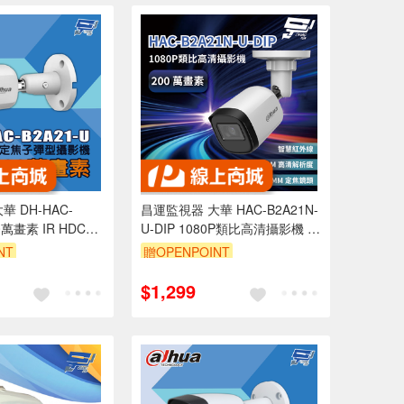
 DH-HAC-
昌運監視器 大華 HAC-B2A21N-
0萬畫素 IR HDCVI
U-DIP 1080P類比高清攝影機 智
影機
慧紅外線 夜視有效距離達30公
NT
贈OPENPOINT
尺
$1,299