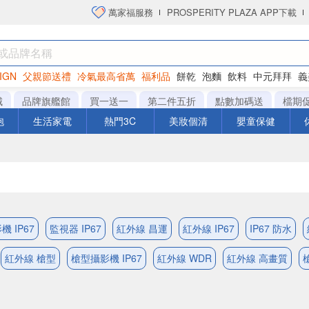
萬家福服務
PROSPERITY PLAZA APP下載
IGN
父親節送禮
冷氣最高省萬
福利品
餅乾
泡麵
飲料
中元拜拜
義
洋芋片
城
品牌旗艦館
買一送一
第二件五折
點數加碼送
檔期
泡
生活家電
熱門3C
美妝個清
嬰童保健
機 IP67
監視器 IP67
紅外線 昌運
紅外線 IP67
IP67 防水
紅外線 槍型
槍型攝影機 IP67
紅外線 WDR
紅外線 高畫質