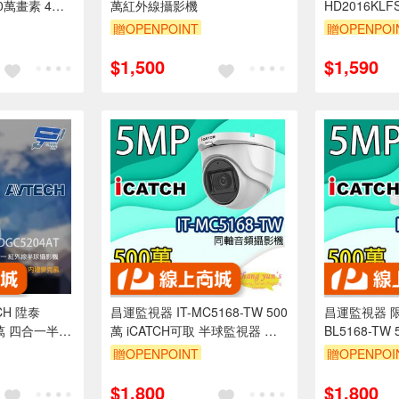
00萬畫素 4合1
萬紅外線攝影機
HD2016KL
機 內建麥克風
軸音頻槍型攝
贈OPENPOINT
贈OPENPOI
紅外線30M
$1,500
$1,590
CH 陞泰
昌運監視器 IT-MC5168-TW 500
昌運監視器 限
00萬 四合一半球
萬 iCATCH可取 半球監視器 限
BL5168-T
建麥克風
時優惠含變壓器
頻攝影機 iC
贈OPENPOINT
贈OPENPOI
器 含變壓器
$1,800
$1,800