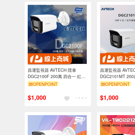
昌運監視器 AVTECH 陞泰
昌運監視器 AVTE
DGC2100F 200萬 四合一 紅外
DGC2101MT 20
線槍型攝影機 紅外線30M
紅外線槍型攝影機
贈OPENPOINT
贈OPENPOINT
$1,000
$1,000