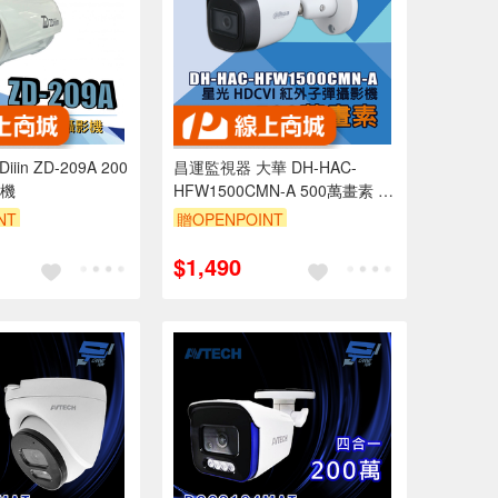
in ZD-209A 200
昌運監視器 大華 DH-HAC-
機
HFW1500CMN-A 500萬畫素 星
光 HDCVI 紅外子彈攝影機
NT
贈OPENPOINT
$1,490