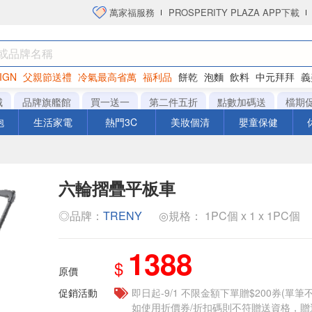
萬家福服務
PROSPERITY PLAZA APP下載
IGN
父親節送禮
冷氣最高省萬
福利品
餅乾
泡麵
飲料
中元拜拜
義
衛生紙
城
品牌旗艦館
買一送一
第二件五折
點數加碼送
檔期
泡
生活家電
熱門3C
美妝個清
嬰童保健
六輪摺疊平板車
◎品牌：
TRENY
◎規格： 1PC個 x 1 x 1PC個
1388
$
原價
促銷活動
即日起-9/1 不限金額下單贈$200券(單
如使用折價券/折扣碼則不符贈送資格，