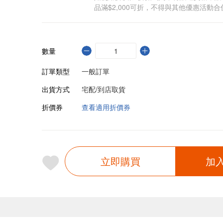
品滿$2,000可折，不得與其他優惠活動合
數量
訂單類型
一般訂單
出貨方式
宅配/到店取貨
折價券
查看適用折價券
立即購買
加