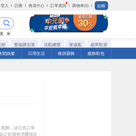
結帳
登入
註冊
會員中心
訂單查詢
購物車(0)
美
米
促銷
整箱購划算
活動總覽
家速配
超商取貨
休閒娛樂
日用生活
傢俱寢飾
服飾鞋包
筆不累贈，請注意訂單
贈送之折價券消費指定