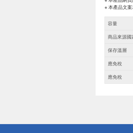
※ 本產品文
容量
商品來源國
保存溫層
應免稅
應免稅
偏遠地區配
詐騙網頁！
得獎公告