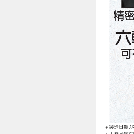
※ 製造日期
※ 本產品網