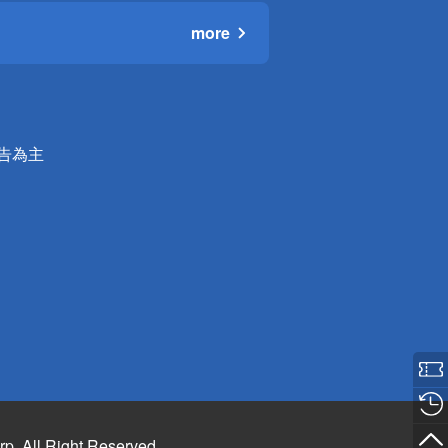
more
公告為主
rp. All Right Reserved