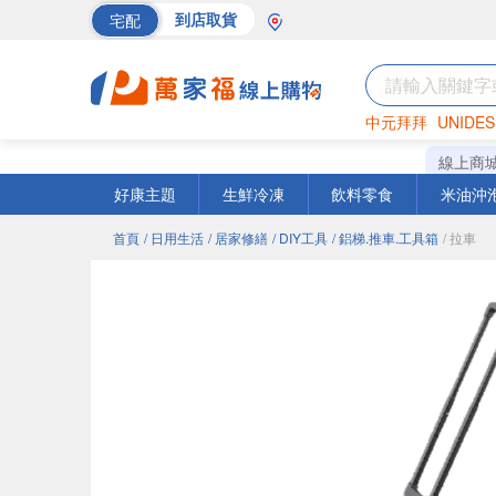
宅配
到店取貨
中元拜拜
UNIDES
海苔
巧克力
罐頭
線上商
好康主題
生鮮冷凍
飲料零食
米油沖
首頁
/ 日用生活
/ 居家修繕
/ DIY工具
/ 鋁梯.推車.工具箱
/ 拉車