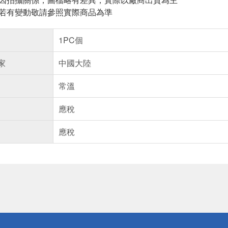
案若有變動敬請參照實際商品為準
1PC個
家
中國大陸
常溫
應稅
應稅
送
請小心！