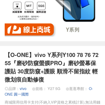
【O-ONE】vivo Y系列Y100 78 76 72
55『磨砂防窺螢膜PRO』磨砂螢幕保
護貼 30度防窺+護眼 順滑不留指紋 輕
微划痕自動修復
◎品牌：
vivo
◎規格： Y27 5G
◎逛逛專館：
O-
ONE 圓一國際
商城限用信用卡支付(不納入VIP資格之累積計算),無法用錢