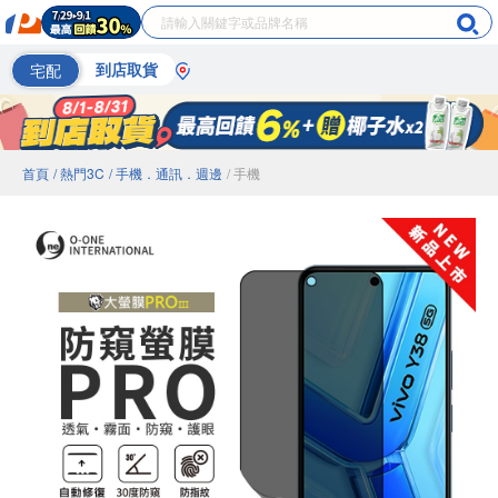
宅配
到店取貨
首頁
/ 熱門3C
/ 手機．通訊．週邊
/ 手機