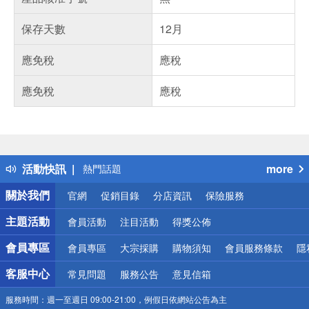
保存天數
12月
應免稅
應稅
應免稅
應稅
偏遠地區配送
詐騙網頁！請小心！
得獎公告
活動快訊
more
熱門話題
銀行優惠
關於我們
官網
促銷目錄
分店資訊
保險服務
偏遠地區配送
詐騙網頁！請小心！
主題活動
會員活動
注目活動
得獎公佈
會員專區
會員專區
大宗採購
購物須知
會員服務條款
隱
客服中心
常見問題
服務公告
意見信箱
服務時間：
週一至週日 09:00-21:00，例假日依網站公告為主