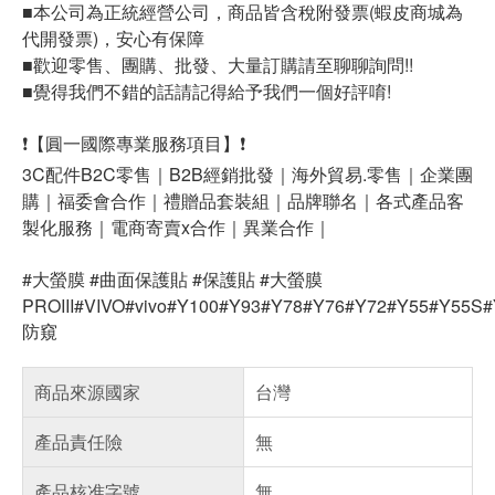
■本公司為正統經營公司，商品皆含稅附發票(蝦皮商城為
代開發票)，安心有保障
■歡迎零售、團購、批發、大量訂購請至聊聊詢問!!
■覺得我們不錯的話請記得給予我們一個好評唷!
❗【圓一國際專業服務項目】❗
3C配件B2C零售｜B2B經銷批發｜海外貿易.零售｜企業團
購｜福委會合作｜禮贈品套裝組｜品牌聯名｜各式產品客
製化服務｜電商寄賣x合作｜異業合作｜
#大螢膜 #曲面保護貼 #保護貼 #大螢膜
PROIII#VIVO#vivo#Y100#Y93#Y78#Y76#Y72#Y55#Y55
防窺
商品來源國家
台灣
產品責任險
無
產品核准字號
無