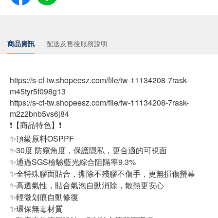
商品資訊
配送及售後服務說明
https://s-cf-tw.shopeesz.com/file/tw-11134208-7rask-
m45tyr5f098g13
https://s-cf-tw.shopeesz.com/file/tw-11134208-7rask-
m2z2bnb5vs6j84
❗【商品特色】❗
✨頂級原料OSPPF
✨30度 防窺角度，保護隱私，更合適的可視面
✨通過SGS檢驗藍光綜合阻隔率9.3%
✨全特殊膠面貼合，撕除不殘膠不傷手，更無損傷螢幕
✨高透氣性，貼合氣泡自動消除，散熱更安心
✨輕微划痕自動修復
✨環保無毒材質