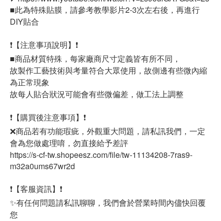
■此為特殊貼膜，請參考教學影片2-3次左右後，再進行
DIY貼合
❗【注意事項說明】❗
■商品材質特殊，每家廠商尺寸定義皆有所不同，
故製作工藝技術與考量符合大眾使用，故側邊有些微內縮
為正常現象
故每人貼合狀況可能會有些微偏差，做工法上調整
❗【購買後注意事項】❗
❌商品若有功能瑕疵，外觀重大問題，請私訊我們，一定
會為您做處理唷，勿直接給予差評
https://s-cf-tw.shopeesz.com/file/tw-11134208-7ras9-
m32a0ums67wr2d
❗【客服資訊】❗
✨有任何問題請私訊聊聊，我們會於營業時間內儘快回覆
您