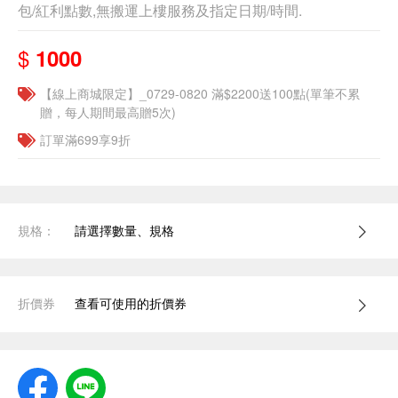
包/紅利點數,無搬運上樓服務及指定日期/時間.
$
1000
【線上商城限定】_0729-0820 滿$2200送100點(單筆不累
贈，每人期間最高贈5次)
訂單滿699享9折
規格：
請選擇數量、規格
折價券
查看可使用的折價券