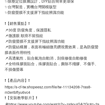
✨除塵定位膜層設計，DIY貼合簡單更環保
✨台灣製造，實機台灣開模版型
✨防窺螢膜不支援屏下指紋辨識功能
❗【銷售重點】❗
📌30度 防窺角度，保護隱私
📌微護眼 順滑不留指紋
📌防窺螢膜不支援屏下指紋辨識功能
📌防窺結構層，表面有極細微亮鑽視覺效果，是為防窺螢
膜表面作用特性
📌高透氣性，貼合氣泡自動消，刮痕修復自動修復
📌全特殊膠面貼合，殊膠面貼合，撕除不殘膠、不傷手、
不損傷螢幕
❗【產品內容】❗
https://s-cf-tw.shopeesz.com/file/tw-11134208-7ras8-
m3eribffyu6vc4
❗【安裝教學影片】❗
🔎https://www.youtube.com/watch?v=zs9ouiGA7Gc&t=2s