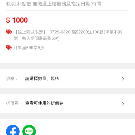
包/紅利點數,無搬運上樓服務及指定日期/時間.
$
1000
【線上商城限定】_0729-0820 滿$2200送100點(單筆不累
贈，每人期間最高贈5次)
訂單滿699享9折
規格：
請選擇數量、規格
折價券
查看可使用的折價券