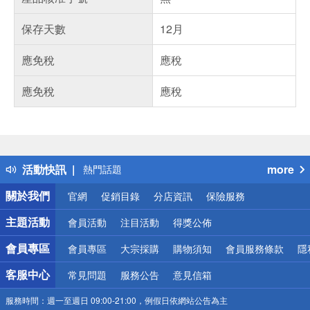
保存天數
12月
應免稅
應稅
應免稅
應稅
偏遠地區配送
詐騙網頁！請小心！
得獎公告
活動快訊
more
熱門話題
銀行優惠
關於我們
官網
促銷目錄
分店資訊
保險服務
偏遠地區配送
詐騙網頁！請小心！
主題活動
會員活動
注目活動
得獎公佈
會員專區
會員專區
大宗採購
購物須知
會員服務條款
隱
客服中心
常見問題
服務公告
意見信箱
服務時間：
週一至週日 09:00-21:00，例假日依網站公告為主