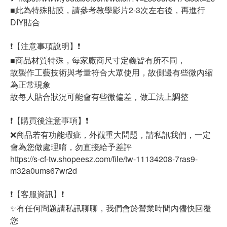
■此為特殊貼膜，請參考教學影片2-3次左右後，再進行
DIY貼合
❗【注意事項說明】❗
■商品材質特殊，每家廠商尺寸定義皆有所不同，
故製作工藝技術與考量符合大眾使用，故側邊有些微內縮
為正常現象
故每人貼合狀況可能會有些微偏差，做工法上調整
❗【購買後注意事項】❗
❌商品若有功能瑕疵，外觀重大問題，請私訊我們，一定
會為您做處理唷，勿直接給予差評
https://s-cf-tw.shopeesz.com/file/tw-11134208-7ras9-
m32a0ums67wr2d
❗【客服資訊】❗
✨有任何問題請私訊聊聊，我們會於營業時間內儘快回覆
您