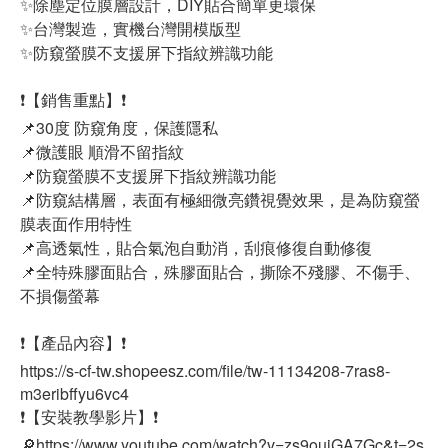
✨除塵定位膜層設計，DIY貼合簡單更環保
✨台灣製造，實機台灣開模版型
✨防窺螢膜不支援屏下指紋辨識功能
❗【銷售重點】❗
📌30度 防窺角度，保護隱私
📌微護眼 順滑不留指紋
📌防窺螢膜不支援屏下指紋辨識功能
📌防窺結構層，表面有極細微亮鑽視覺效果，是為防窺螢
膜表面作用特性
📌高透氣性，貼合氣泡自動消，刮痕修復自動修復
📌全特殊膠面貼合，殊膠面貼合，撕除不殘膠、不傷手、
不損傷螢幕
❗【產品內容】❗
https://s-cf-tw.shopeesz.com/file/tw-11134208-7ras8-
m3eribffyu6vc4
❗【安裝教學影片】❗
🔎https://www.youtube.com/watch?v=zs9ouiGA7Gc&t=2s