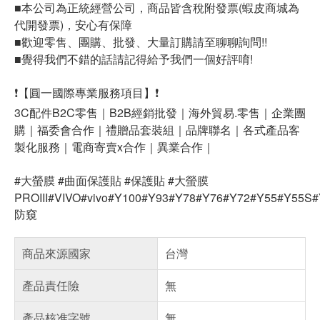
■本公司為正統經營公司，商品皆含稅附發票(蝦皮商城為
代開發票)，安心有保障
■歡迎零售、團購、批發、大量訂購請至聊聊詢問!!
■覺得我們不錯的話請記得給予我們一個好評唷!
❗【圓一國際專業服務項目】❗
3C配件B2C零售｜B2B經銷批發｜海外貿易.零售｜企業團
購｜福委會合作｜禮贈品套裝組｜品牌聯名｜各式產品客
製化服務｜電商寄賣x合作｜異業合作｜
#大螢膜 #曲面保護貼 #保護貼 #大螢膜
PROIII#VIVO#vivo#Y100#Y93#Y78#Y76#Y72#Y55#Y55
防窺
商品來源國家
台灣
產品責任險
無
產品核准字號
無