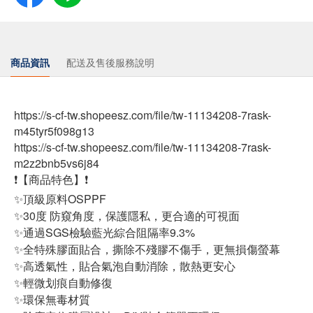
商品資訊
配送及售後服務說明
https://s-cf-tw.shopeesz.com/file/tw-11134208-7rask-
m45tyr5f098g13
https://s-cf-tw.shopeesz.com/file/tw-11134208-7rask-
m2z2bnb5vs6j84
❗【商品特色】❗
✨頂級原料OSPPF
✨30度 防窺角度，保護隱私，更合適的可視面
✨通過SGS檢驗藍光綜合阻隔率9.3%
✨全特殊膠面貼合，撕除不殘膠不傷手，更無損傷螢幕
✨高透氣性，貼合氣泡自動消除，散熱更安心
✨輕微划痕自動修復
✨環保無毒材質