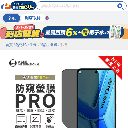
宅配
到店取貨
首頁
/ 熱門3C
/ 手機．通訊．週邊
/ 手機