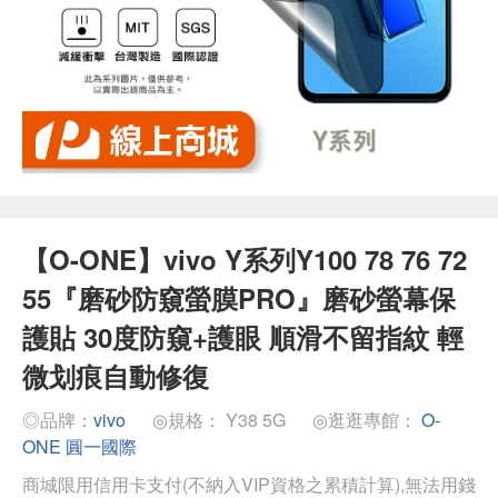
【O-ONE】vivo Y系列Y100 78 76 72
55『磨砂防窺螢膜PRO』磨砂螢幕保
護貼 30度防窺+護眼 順滑不留指紋 輕
微划痕自動修復
◎品牌：
vivo
◎規格： Y38 5G
◎逛逛專館：
O-
ONE 圓一國際
商城限用信用卡支付(不納入VIP資格之累積計算),無法用錢