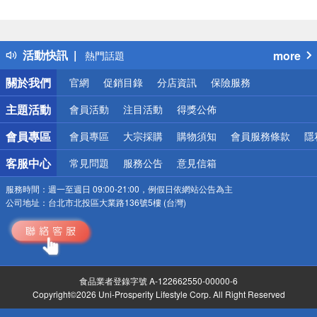
偏遠地區配送
詐騙網頁！請小心！
得獎公告
活動快訊
more
熱門話題
銀行優惠
關於我們
官網
促銷目錄
分店資訊
保險服務
偏遠地區配送
詐騙網頁！請小心！
主題活動
會員活動
注目活動
得獎公佈
會員專區
會員專區
大宗採購
購物須知
會員服務條款
隱
客服中心
常見問題
服務公告
意見信箱
服務時間：
週一至週日 09:00-21:00，例假日依網站公告為主
公司地址：
台北市北投區大業路136號5樓 (台灣)
食品業者登錄字號 A-122662550-00000-6
Copyright©2026 Uni-Prosperity Lifestyle Corp. All Right Reserved