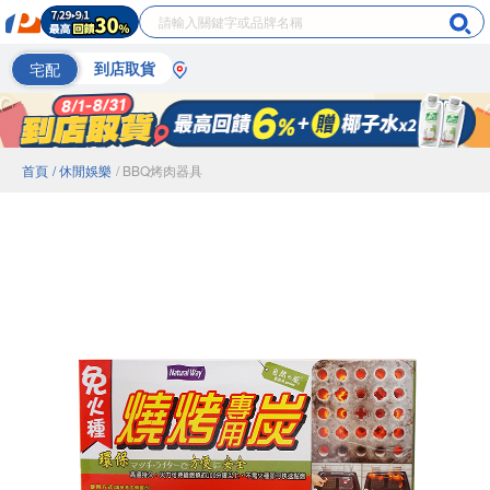
宅配
到店取貨
首頁
/ 休閒娛樂
/ BBQ烤肉器具