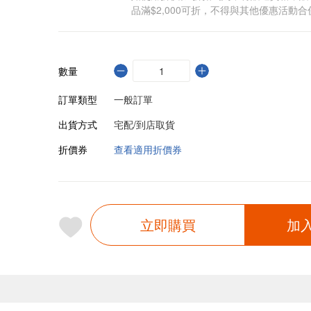
品滿$2,000可折，不得與其他優惠活動合
數量
訂單類型
一般訂單
出貨方式
宅配/到店取貨
折價券
查看適用折價券
立即購買
加