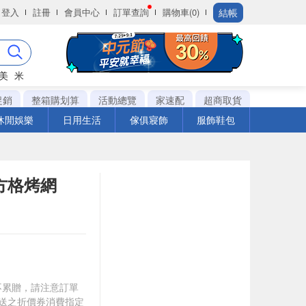
結帳
登入
註冊
會員中心
訂單查詢
購物車(0)
美
米
促銷
整箱購划算
活動總覽
家速配
超商取貨
休閒娛樂
日用生活
傢俱寢飾
服飾鞋包
方格烤網
筆不累贈，請注意訂單
贈送之折價券消費指定