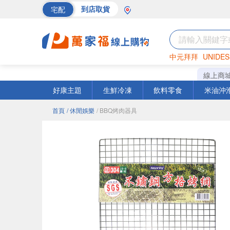
宅配
到店取貨
中元拜拜
UNIDES
巧克力
罐頭
海苔
線上商
好康主題
生鮮冷凍
飲料零食
米油沖
首頁
/ 休閒娛樂
/ BBQ烤肉器具