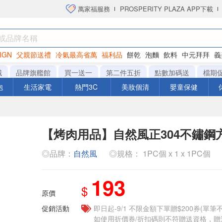
萬家福服務
PROSPERITY PLAZA APP下載
IGN
父親節送禮
冷氣最高省萬
福利品
餅乾
泡麵
飲料
中元拜拜
義
洋芋片
城
品牌旗艦館
買一送一
第二件五折
點數加碼送
檔期
泡
生活家電
熱門3C
美妝個清
嬰童保健
【烤肉用品】自然風正304不鏽鋼
◎品牌：
自然風
◎規格： 1PC個 x 1 x 1PC個
193
$
原價
促銷活動
即日起-9/1 不限金額下單贈$200券(單
如使用折價券/折扣碼則不符贈送資格，