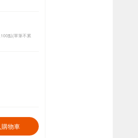
送100點(單筆不累
入購物車