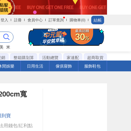
結帳
登入
註冊
會員中心
訂單查詢
購物車(0)
美
米
促銷
整箱購划算
活動總覽
家速配
超商取貨
休閒娛樂
日用生活
傢俱寢飾
服飾鞋包
00cm寬
喵到寶
法用錢包/紅利點