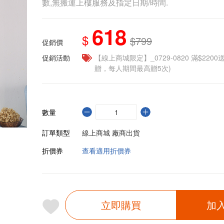
數,無搬運上樓服務及指定日期/時間.
618
$
$799
促銷價
促銷活動
【線上商城限定】_0729-0820 滿$2200
贈，每人期間最高贈5次)
數量
訂單類型
線上商城 廠商出貨
折價券
查看適用折價券
立即購買
加