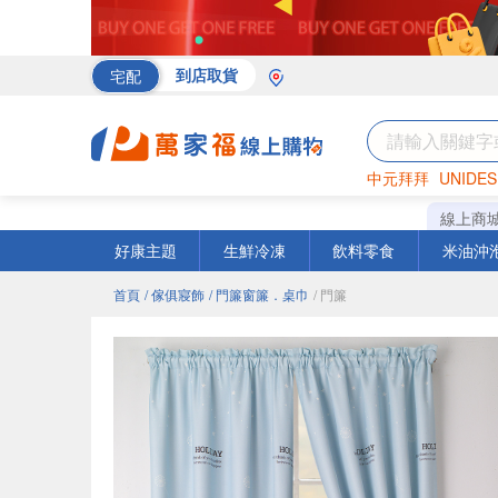
宅配
到店取貨
中元拜拜
UNIDES
海苔
巧克力
罐頭
線上商
好康主題
生鮮冷凍
飲料零食
米油沖
首頁
/ 傢俱寢飾
/ 門簾窗簾．桌巾
/ 門簾