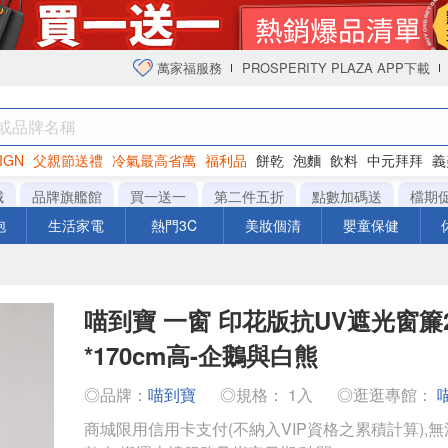
萬家福服務
PROSPERITY PLAZA APP下載
IGN
父親節送禮
冷氣最高省萬
福利品
餅乾
泡麵
飲料
中元拜拜
義
衛生紙
城
品牌旗艦館
買一送一
第二件五折
點數加碼送
檔期
泡
生活家電
熱門3C
美妝個清
嬰童保健
喵到寶 一窗 印花版抗UV遮光窗簾2
*170cm高-企鵝與白熊
◎品牌：
喵到寶
◎規格： 1入
◎逛逛專館：
商城限用信用卡支付(不納入VIP資格之累積計算),無