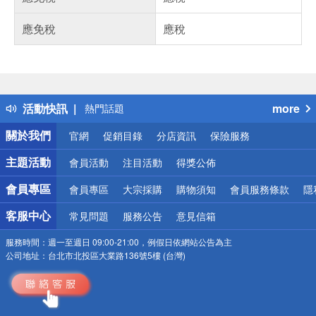
應免稅
應稅
偏遠地區配送
詐騙網頁！請小心！
得獎公告
活動快訊
more
熱門話題
銀行優惠
關於我們
官網
促銷目錄
分店資訊
保險服務
偏遠地區配送
詐騙網頁！請小心！
主題活動
會員活動
注目活動
得獎公佈
會員專區
會員專區
大宗採購
購物須知
會員服務條款
隱
客服中心
常見問題
服務公告
意見信箱
服務時間：
週一至週日 09:00-21:00，例假日依網站公告為主
公司地址：
台北市北投區大業路136號5樓 (台灣)