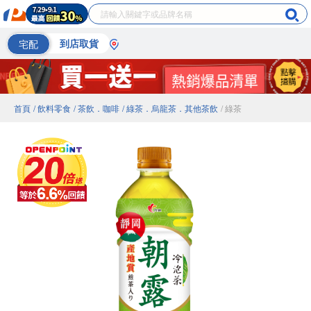
宅配
到店取貨
首頁
/ 飲料零食
/ 茶飲．咖啡
/ 綠茶．烏龍茶．其他茶飲
/ 綠茶