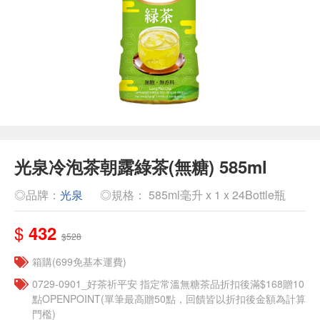
光泉冷泡茶朝露綠茶(無糖) 585ml
◎品牌：
光泉
◎規格： 585ml毫升 x 1 x 24Bottle瓶
$
432
$528
箱購(699免基本運費)
​​0729-0901_好茶祈平安 指定常溫無糖茶品折扣後滿$168贈10
點OPENPOINT(單筆最高贈50點，回饋皆以折扣後金額為計算
門檻)