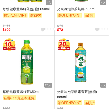
4入
4入
每朝健康雙纖綠茶(無糖) 650ml
光泉冷泡綠茶無糖-585ml
贈OPENPOINT
贈$200
贈OPENPOINT
滿額折
贈$200
$ 156
$ 76
$109
$72
24入
4入
每朝健康雙纖綠茶650ml
光泉冷泡茶朝露青茶(無糖)
585ml
箱購(699免基本運費)
贈OPENPOINT
滿額折
贈OPENPOINT
贈$200
贈$200
$ 936
$ 88