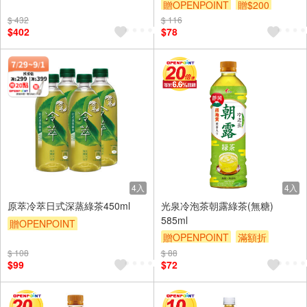
贈OPENPOINT
贈$200
贈OPENPOINT
贈$200
$ 432
$ 116
$402
$78
4入
4入
原萃冷萃日式深蒸綠茶450ml
光泉冷泡茶朝露綠茶(無糖)
585ml
贈OPENPOINT
贈OPENPOINT
滿額折
贈OPENPOINT
滿額贈
贈$200
$ 108
$ 88
贈$200
$99
$72