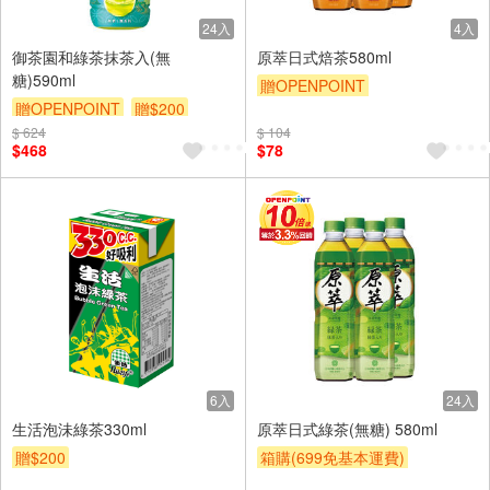
24入
4入
御茶園和綠茶抹茶入(無
原萃日式焙茶580ml
糖)590ml
贈OPENPOINT
贈OPENPOINT
贈$200
贈OPENPOINT
滿額贈
$ 624
$ 104
贈$200
$468
$78
6入
24入
生活泡沬綠茶330ml
原萃日式綠茶(無糖) 580ml
贈$200
箱購(699免基本運費)
贈OPENPOINT