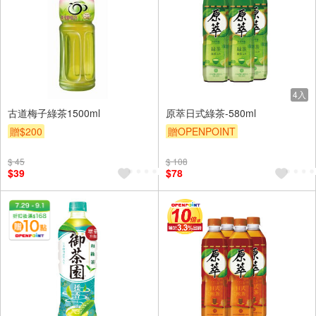
4入
古道梅子綠茶1500ml
原萃日式綠茶-580ml
贈$200
贈OPENPOINT
贈OPENPOINT
滿額贈
$ 45
$ 108
贈$200
$39
$78