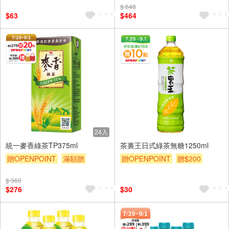
$ 648
贈OPENPOINT
滿額贈
$63
$464
贈$200
24入
統一麥香綠茶TP375ml
茶裏王日式綠茶無糖1250ml
贈OPENPOINT
滿額贈
贈OPENPOINT
贈$200
贈$200
$ 360
$276
$30