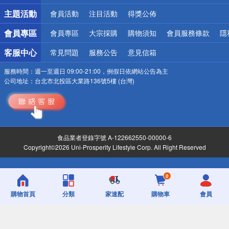
詐騙網頁！請小心！
主題活動
會員活動
注目活動
得獎公佈
會員專區
會員專區
大宗採購
購物須知
會員服務條款
隱
客服中心
常見問題
服務公告
意見信箱
服務時間：
週一至週日 09:00-21:00，例假日依網站公告為主
公司地址：
台北市北投區大業路136號5樓 (台灣)
食品業者登錄字號 A-122662550-00000-6
Copyright©2026 Uni-Prosperity Lifestyle Corp. All Right Reserved
0
購物首頁
分類
家速配
購物車
會員