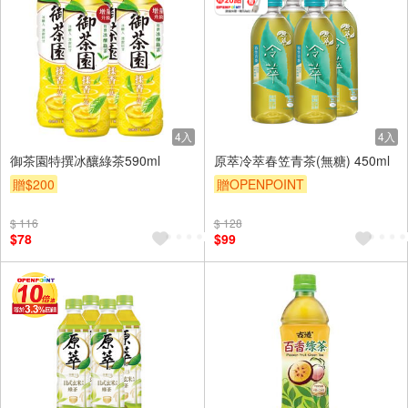
4入
4入
御茶園特撰冰釀綠茶590ml
原萃冷萃春笠青茶(無糖) 450ml
贈$200
贈OPENPOINT
贈OPENPOINT
滿額贈
$ 116
$ 128
贈$200
$78
$99