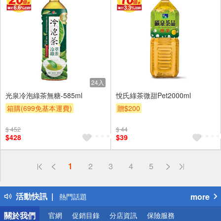
24入
光泉冷泡綠茶無糖-585ml
悅氏綠茶微甜Pet2000ml
箱購(699免基本運費)
贈$200
贈OPENPOINT
滿額折
$ 452
$ 44
贈$200
$428
$39
偏遠地區配送
1
2
3
4
5
詐騙網頁！請小心！
得獎公告
活動快訊
more
熱門話題
銀行優惠
關於我們
官網
促銷目錄
分店資訊
保險服務
偏遠地區配送