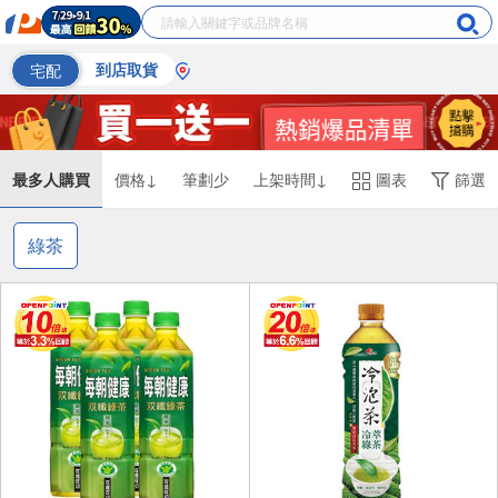
宅配
到店取貨
最多人購買
價格↓
筆劃少
上架時間↓
圖表
篩選
綠茶