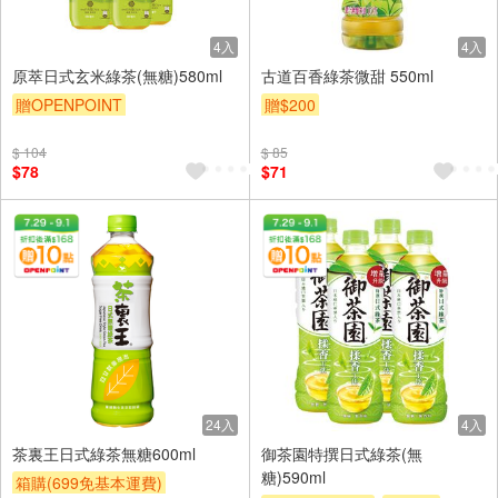
4入
4入
原萃日式玄米綠茶(無糖)580ml
古道百香綠茶微甜 550ml
贈OPENPOINT
贈$200
贈OPENPOINT
滿額贈
$ 104
$ 85
贈$200
$78
$71
24入
4入
茶裏王日式綠茶無糖600ml
御茶園特撰日式綠茶(無
糖)590ml
箱購(699免基本運費)