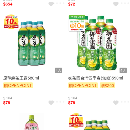
$654
$72
4入
4入
原萃綠茶玉露580ml
御茶園台灣四季春(無糖)590ml
贈OPENPOINT
贈OPENPOINT
贈$200
贈OPENPOINT
滿額贈
$ 104
$ 104
贈$200
$78
$78