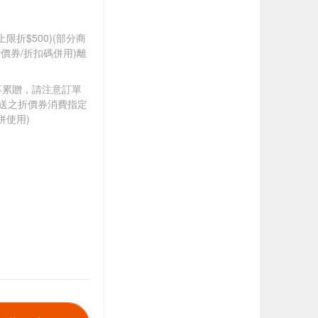
筆上限折$500)(部分商
價券/折扣碼併用)離
筆不累贈，請注意訂單
贈送之折價券消費指定
併使用)