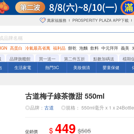
萬家福服務
PROSPERITY PLAZA APP下載
IGN
高蛋白
冷氣最高省萬
福利品
餅乾
泡麵
飲料
中元拜拜
義美
海苔
城
品牌旗艦館
買一送一
第二件五折
點數加碼送
檔期
泡
生活家電
熱門3C
美妝個清
嬰童保健
古道梅子綠茶微甜 550ml
◎品牌：
古道
◎規格： 550ml毫升 x 1 x 24Bottl
449
$
$505
促銷價