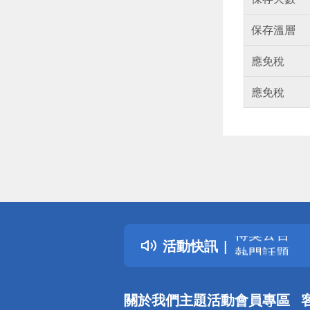
保存溫層
應免稅
應免稅
偏遠地區配
詐騙網頁！
得獎公告
活動快訊
熱門話題
銀行優惠
偏遠地區配
關於我們
主題活動
會員專區
詐騙網頁！