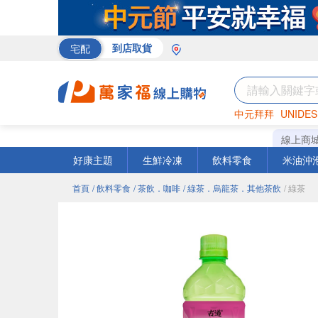
宅配
到店取貨
中元拜拜
UNIDES
巧克力
罐頭
咖啡
線上商
好康主題
生鮮冷凍
飲料零食
米油沖
首頁
/ 飲料零食
/ 茶飲．咖啡
/ 綠茶．烏龍茶．其他茶飲
/ 綠茶