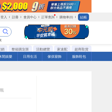
結帳
登入
註冊
會員中心
訂單查詢
購物車(0)
米
促銷
整箱購划算
活動總覽
家速配
超商取貨
休閒娛樂
日用生活
傢俱寢飾
服飾鞋包
e瓶