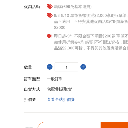
促銷活動
箱購(699免基本運費)
8/8-8/10 單筆折扣後滿$2,000享9折(單
品不適用，不得與其他促銷活動/加價購/折
$2000
即日起-9/1 不限金額下單贈$200券(單
如使用折價券/折扣碼則不符贈送資格，
品滿$2,000可折，不得與其他優惠活動合
數量
訂單類型
一般訂單
出貨方式
宅配/到店取貨
折價券
查看全站折價券