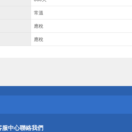
常溫
應稅
應稅
送
請小心！
送
客服中心
聯絡我們
請小心！