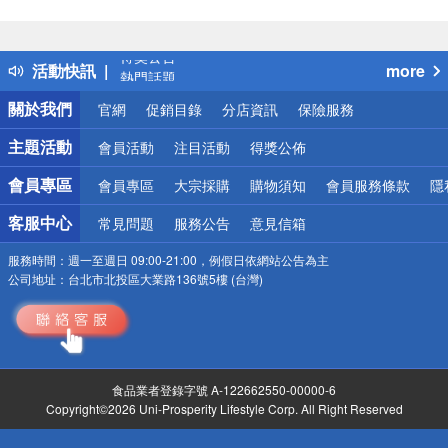
偏遠地區配送
詐騙網頁！請小心！
得獎公告
活動快訊
more
熱門話題
銀行優惠
關於我們
官網
促銷目錄
分店資訊
保險服務
偏遠地區配送
詐騙網頁！請小心！
主題活動
會員活動
注目活動
得獎公佈
會員專區
會員專區
大宗採購
購物須知
會員服務條款
隱
客服中心
常見問題
服務公告
意見信箱
服務時間：
週一至週日 09:00-21:00，例假日依網站公告為主
公司地址：
台北市北投區大業路136號5樓 (台灣)
食品業者登錄字號 A-122662550-00000-6
Copyright©2026 Uni-Prosperity Lifestyle Corp. All Right Reserved