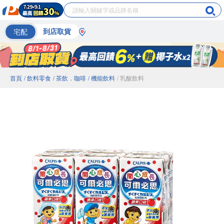
宅配
到店取貨
首頁
/ 飲料零食
/ 茶飲．咖啡
/ 機能飲料
/ 乳酸飲料