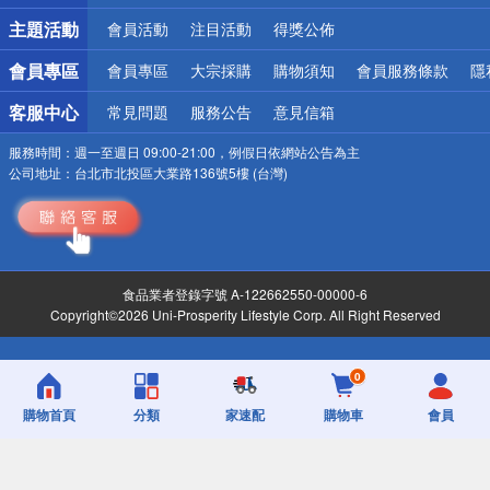
詐騙網頁！請小心！
主題活動
會員活動
注目活動
得獎公佈
會員專區
會員專區
大宗採購
購物須知
會員服務條款
隱
客服中心
常見問題
服務公告
意見信箱
服務時間：
週一至週日 09:00-21:00，例假日依網站公告為主
公司地址：
台北市北投區大業路136號5樓 (台灣)
食品業者登錄字號 A-122662550-00000-6
Copyright©2026 Uni-Prosperity Lifestyle Corp. All Right Reserved
0
購物首頁
分類
家速配
購物車
會員