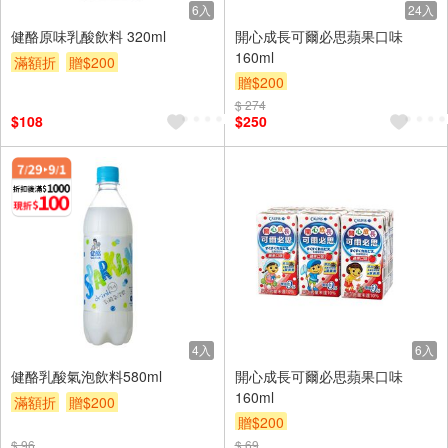
6入
24入
健酪原味乳酸飲料 320ml
開心成長可爾必思蘋果口味
160ml
滿額折
贈$200
贈$200
$ 274
$108
$250
4入
6入
健酪乳酸氣泡飲料580ml
開心成長可爾必思蘋果口味
160ml
滿額折
贈$200
贈$200
$ 96
$ 69