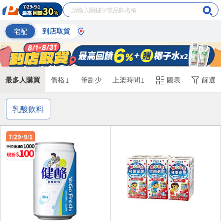
宅配
到店取貨
最多人購買
價格↓
筆劃少
上架時間↓
圖表
篩選
乳酸飲料