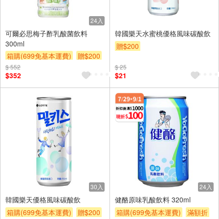
24入
可爾必思梅子酢乳酸菌飲料
韓國樂天水蜜桃優格風味碳酸飲
300ml
贈$200
箱購(699免基本運費)
贈$200
$ 552
$ 25
$352
$21
30入
24入
韓國樂天優格風味碳酸飲
健酪原味乳酸飲料 320ml
箱購(699免基本運費)
贈$200
箱購(699免基本運費)
滿額折