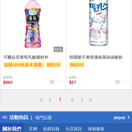
24入
可爾必思葡萄乳酸菌飲料
韓國樂天葡萄優格風味碳酸飲
箱購(699免基本運費)
贈$200
贈$200
$ 576
$ 25
$462
$21
偏遠地區配送
1
2
詐騙網頁！請小心！
得獎公告
活動快訊
more
熱門話題
銀行優惠
關於我們
官網
促銷目錄
分店資訊
保險服務
偏遠地區配送