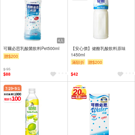
4入
可爾必思乳酸菌飲料Pet500ml
【安心價】健酪乳酸飲料原味
1450ml
贈$200
滿額折
贈$200
$ 95
$88
$42