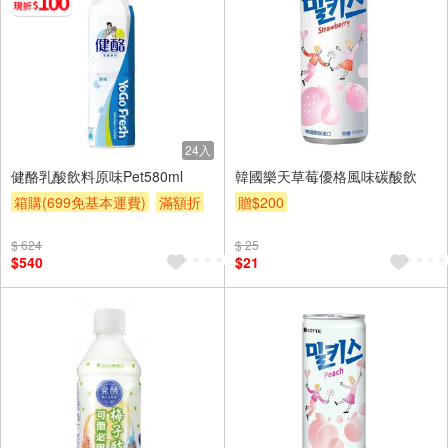
24入
健酪乳酸飲料原味Pet580ml
韓國樂天草莓優格風味碳酸飲
箱購(699免基本運費)
滿額折
贈$200
贈$200
$ 624
$ 25
$540
$21