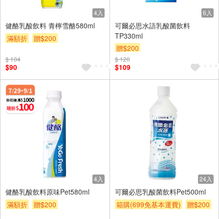
4入
6入
健酪乳酸飲料 青檸雪酪580ml
可爾必思水語乳酸菌飲料
TP330ml
滿額折
贈$200
贈$200
$ 104
$ 120
$90
$109
4入
24入
健酪乳酸飲料原味Pet580ml
可爾必思乳酸菌飲料Pet500ml
滿額折
贈$200
箱購(699免基本運費)
贈$200