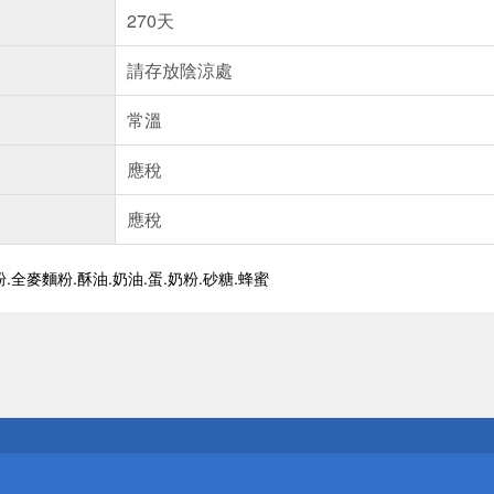
270天
請存放陰涼處
常溫
應稅
應稅
.全麥麵粉.酥油.奶油.蛋.奶粉.砂糖.蜂蜜
送
請小心！