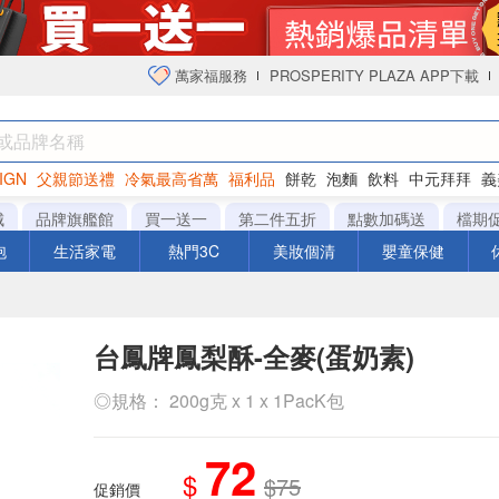
萬家福服務
PROSPERITY PLAZA APP下載
IGN
父親節送禮
冷氣最高省萬
福利品
餅乾
泡麵
飲料
中元拜拜
義
衛生紙
城
品牌旗艦館
買一送一
第二件五折
點數加碼送
檔期
泡
生活家電
熱門3C
美妝個清
嬰童保健
台鳳牌鳳梨酥-全麥(蛋奶素)
◎規格： 200g克 x 1 x 1PacK包
72
$
$75
促銷價