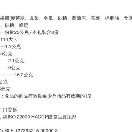
果醬[麥芽糖、鳳梨、冬瓜、砂糖、蘿蔔泥、蕃薯、棕櫚油、食
、砂糖、蜂蜜
份量25公克 / 本包裝含8份
---114大卡
----1.1公克
---5公克
-----2.1公克
-----0公克
-------16.2公克
-6公克
-45毫克
：食品的商品有效期至少為商品有效期的1/2
口口香酥
經ISO 22000 HACCP國際品質認證
F-127363216-00000-3