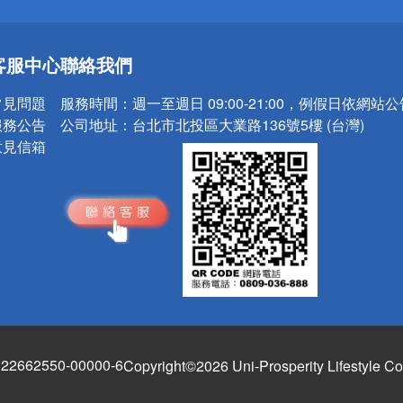
送
客服中心
聯絡我們
請小心！
常見問題
服務時間：
週一至週日 09:00-21:00，例假日依網站
服務公告
公司地址：
台北市北投區大業路136號5樓 (台灣)
意見信箱
662550-00000-6
Copyright©2026 Uni-Prosperity Lifestyle Co