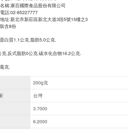
名稱:康百國際食品股份有限公司
:02-85227777
地址:新北市新莊區新北大道3段5號15樓之3
包裝含8份
蛋白質1.1公克.脂肪5.0公克.
公克.反式脂肪0公克.碳水化合物16.2公克.
毫克.
200g克
家
台灣
3.7000
6.2000