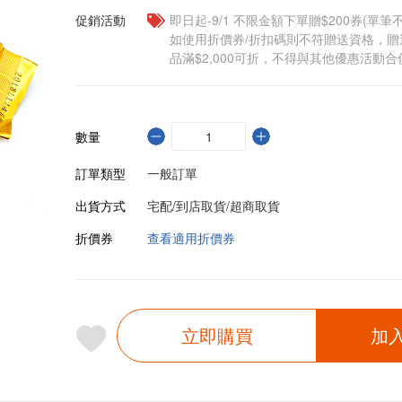
促銷活動
即日起-9/1 不限金額下單贈$200券(單
如使用折價券/折扣碼則不符贈送資格，
品滿$2,000可折，不得與其他優惠活動合
數量
訂單類型
一般訂單
出貨方式
宅配/到店取貨/超商取貨
折價券
查看適用折價券
立即購買
加