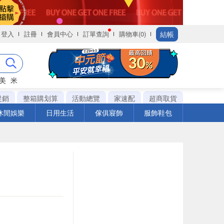
結帳
登入
註冊
會員中心
訂單查詢
購物車(0)
美
米
促銷
整箱購划算
活動總覽
家速配
超商取貨
休閒娛樂
日用生活
傢俱寢飾
服飾鞋包