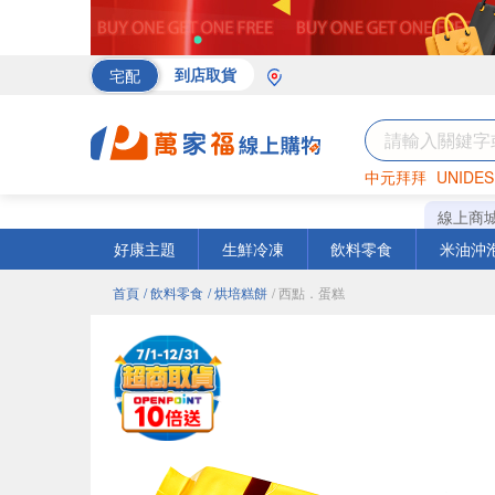
宅配
到店取貨
中元拜拜
UNIDES
海苔
巧克力
罐頭
線上商
好康主題
生鮮冷凍
飲料零食
米油沖
首頁
/ 飲料零食
/ 烘培糕餅
/ 西點．蛋糕