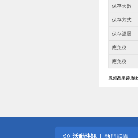
保存天數
保存方式
保存溫層
應免稅
應免稅
鳳梨蔬果醬.麵粉
偏遠地區配
詐騙網頁！
得獎公告
活動快訊
熱門話題