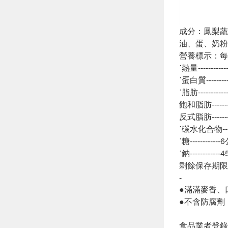
成分：鳳梨蔬
油、蛋、奶粉
營養標示：每一
˙熱量---------
˙蛋白質--------
˙脂肪---------
飽和脂肪-------
反式脂肪-------
˙碳水化合物-----
˙糖-----------
˙鈉-----------
剩餘保存期限
-
●滿滿麥香、
●不含防腐劑，
食品業者登錄字號: