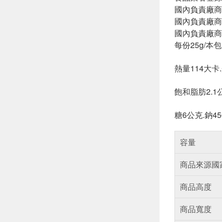
國內負責廠商
國內負責廠商電話
國內負責廠商
每份25g/本
熱量114大卡.
飽和脂肪2.1
糖6公克.鈉45
容量
商品來源國
商品高度
商品寬度