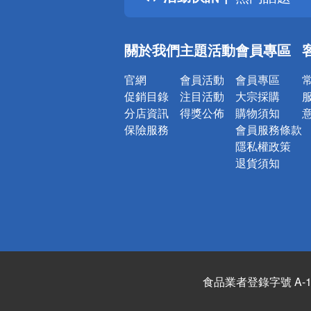
銀行優惠
偏遠地區配
關於我們
主題活動
會員專區
詐騙網頁！
官網
會員活動
會員專區
促銷目錄
注目活動
大宗採購
分店資訊
得獎公佈
購物須知
保險服務
會員服務條款
隱私權政策
退貨須知
食品業者登錄字號 A-122