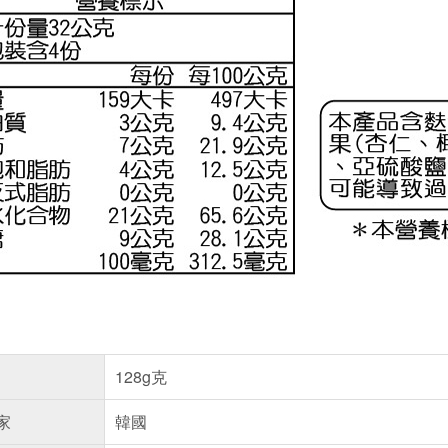
128g克
家
韓國