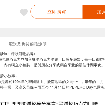
立即購買
加
配送及售後服務說明
No.1 棒狀餅乾品牌>
 外層包覆巧克力並加入酥脆巧克力脆餅，口感多層次，每一口都
，內有獨立小包裝，是與朋友分享或獨自享受的最佳休閒零食。
 品牌小故事~
 Day是源於1994年的韓國釜山、慶南地區的女高中生，每年的11
棒一樣，又高又苗條～而至今 11月11日的PEPERO Day也