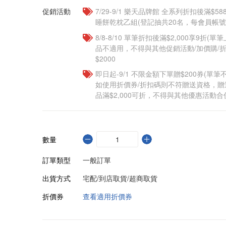
促銷活動
7/29-9/1 樂天品牌館 全系列折扣後滿$
睡餅乾枕乙組(登記抽共20名，每會員帳號
8/8-8/10 單筆折扣後滿$2,000享9折(單
品不適用，不得與其他促銷活動/加價購/折
$2000
即日起-9/1 不限金額下單贈$200券(單
如使用折價券/折扣碼則不符贈送資格，
品滿$2,000可折，不得與其他優惠活動合
數量
訂單類型
一般訂單
出貨方式
宅配/到店取貨/超商取貨
折價券
查看適用折價券