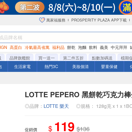
萬家福服務
PROSPERITY PLAZA APP下載
IGN
高蛋白
冷氣最高省萬
福利品
餅乾
泡麵
飲料
義美
中元拜拜
咖啡
城
品牌旗艦館
買一送一
第二件五折
點數加碼送
檔期
泡
生活家電
熱門3C
美妝個清
嬰童保健
LOTTE PEPERO 黑餅乾巧克力
◎品牌：
LOTTE 樂天
◎規格： 128g克 x 1 x 1B
119
$
$136
促銷價