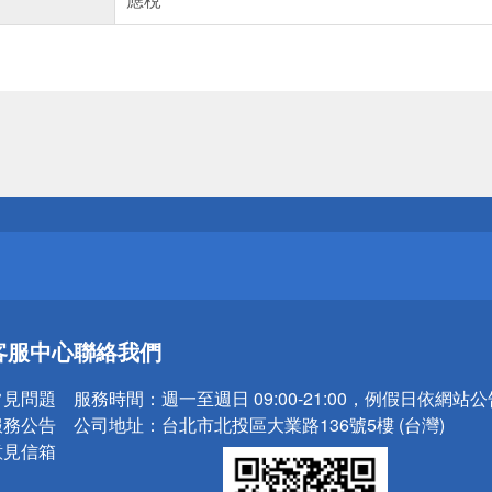
送
請小心！
送
客服中心
聯絡我們
請小心！
常見問題
服務時間：
週一至週日 09:00-21:00，例假日依網站
服務公告
公司地址：
台北市北投區大業路136號5樓 (台灣)
意見信箱