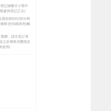
588登記抽樂天小熊午
限參與登記乙次)
筆上限折$500)(部分商
價券/折扣碼併用)離
筆不累贈，請注意訂單
贈送之折價券消費指定
併使用)