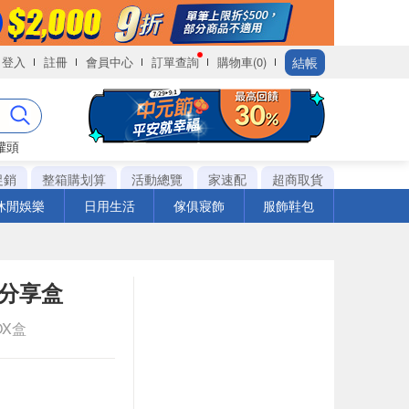
結帳
登入
註冊
會員中心
訂單查詢
購物車(0)
罐頭
促銷
整箱購划算
活動總覽
家速配
超商取貨
休閒娛樂
日用生活
傢俱寢飾
服飾鞋包
棒分享盒
OX盒