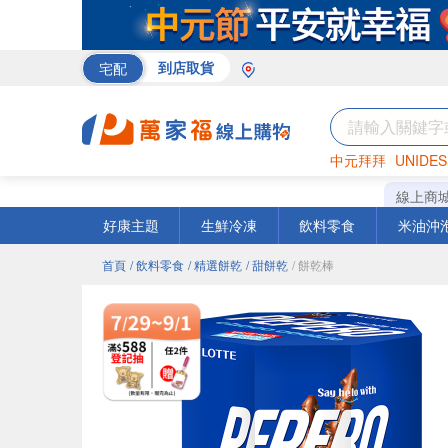
宅配
到店取貨
中元拜拜
UNIDES
米
巧克力
衛生紙
線上商
好康主題
生鮮冷凍
飲料零食
米油沖
首頁
/ 飲料零食
/ 精選餅乾
/ 甜餅乾
/ 餅乾棒