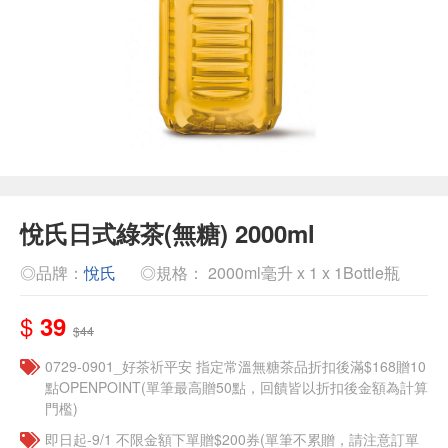
悅氏日式綠茶(無糖) 2000ml
◎品牌：
悅氏
◎規格： 2000ml毫升 x 1 x 1Bottle瓶
$
39
$44
​​0729-0901_好茶祈平安 指定常溫無糖茶品折扣後滿$168贈10
點OPENPOINT(單筆最高贈50點，回饋皆以折扣後金額為計算
門檻)
即日起-9/1 不限金額下單贈$200券(單筆不累贈，請注意訂單