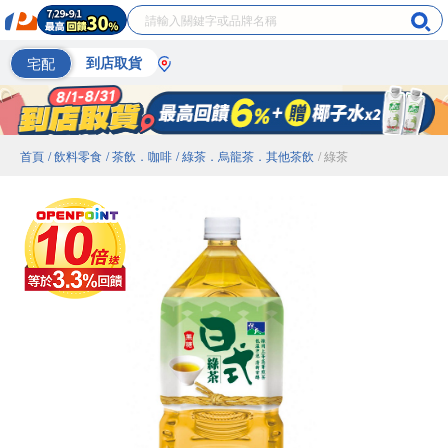
宅配
到店取貨
首頁
/ 飲料零食
/ 茶飲．咖啡
/ 綠茶．烏龍茶．其他茶飲
/ 綠茶