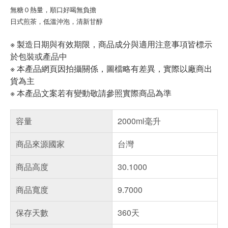
無糖０熱量，順口好喝無負擔
日式煎茶，低溫沖泡，清新甘醇
※ 製造日期與有效期限，商品成分與適用注意事項皆標示
於包裝或產品中
※ 本產品網頁因拍攝關係，圖檔略有差異，實際以廠商出
貨為主
※ 本產品文案若有變動敬請參照實際商品為準
容量
2000ml毫升
商品來源國家
台灣
商品高度
30.1000
商品寬度
9.7000
保存天數
360天