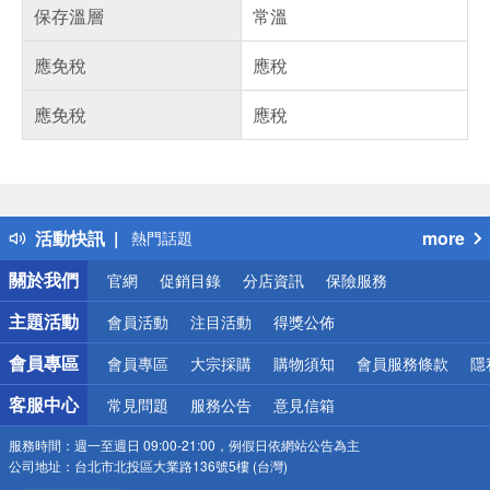
保存溫層
常溫
應免稅
應稅
應免稅
應稅
偏遠地區配送
詐騙網頁！請小心！
得獎公告
活動快訊
more
熱門話題
銀行優惠
關於我們
官網
促銷目錄
分店資訊
保險服務
偏遠地區配送
詐騙網頁！請小心！
主題活動
會員活動
注目活動
得獎公佈
會員專區
會員專區
大宗採購
購物須知
會員服務條款
隱
客服中心
常見問題
服務公告
意見信箱
服務時間：
週一至週日 09:00-21:00，例假日依網站公告為主
公司地址：
台北市北投區大業路136號5樓 (台灣)