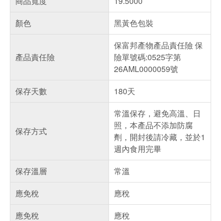
商品寬度
19.5000
顏色
黑黃色包裝
保富邦產物產品責任險 保
產品責任險
險單號碼:0525字第
26AML0000059號
保存天數
180天
常溫保存，避免高溫、日
照，本產品不添加防腐
保存方式
劑，開封後請冷藏，並於1
週內食用完畢
保存溫層
常溫
應免稅
應稅
應免稅
應稅