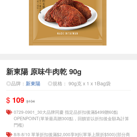
新東陽 原味牛肉乾 90g
◎品牌：
新東陽
◎規格： 90g克 x 1 x 1Bag袋
$
109
$134
0729-0901_30大品牌同慶 指定品折扣後滿$499贈60點
OPENPOINT(單筆最高贈300點，回饋皆以折扣後金額為計算
門檻)
8/8-8/10 單筆折扣後滿$2,000享9折(單筆上限折$500)(部分商