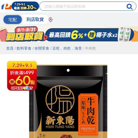
宅配
到店取貨
首頁
/ 飲料零食
/ 休閒零食
/ 豆乾．肉乾．海苔
/ 牛肉乾