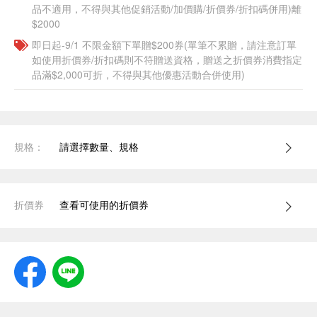
品不適用，不得與其他促銷活動/加價購/折價券/折扣碼併用)離
$2000
即日起-9/1 不限金額下單贈$200券(單筆不累贈，請注意訂單
如使用折價券/折扣碼則不符贈送資格，贈送之折價券消費指定
品滿$2,000可折，不得與其他優惠活動合併使用)
規格：
請選擇數量、規格
折價券
查看可使用的折價券