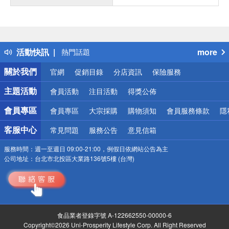
偏遠地區配送
詐騙網頁！請小心！
得獎公告
活動快訊
more
熱門話題
銀行優惠
關於我們
官網
促銷目錄
分店資訊
保險服務
偏遠地區配送
詐騙網頁！請小心！
主題活動
會員活動
注目活動
得獎公佈
會員專區
會員專區
大宗採購
購物須知
會員服務條款
隱
客服中心
常見問題
服務公告
意見信箱
服務時間：
週一至週日 09:00-21:00，例假日依網站公告為主
公司地址：
台北市北投區大業路136號5樓 (台灣)
食品業者登錄字號 A-122662550-00000-6
Copyright©2026 Uni-Prosperity Lifestyle Corp. All Right Reserved