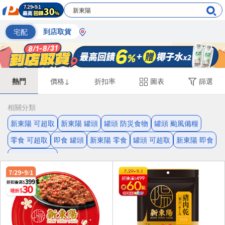
宅配
到店取貨
熱門
價格↓
折扣率
圖表
篩選
相關分類
新東陽 可超取
新東陽 罐頭
罐頭 防災食物
罐頭 颱風備糧
零食 可超取
即食 罐頭
新東陽 零食
罐頭 可超取
新東陽 即食
下酒菜 新東陽