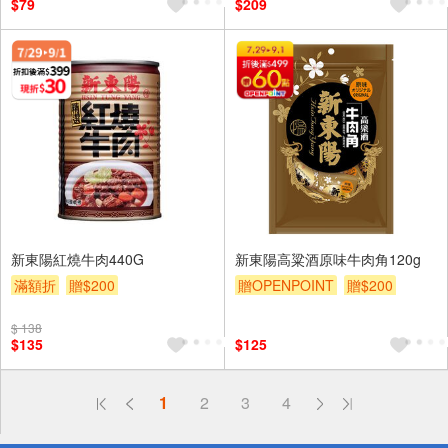
$79
$209
新東陽紅燒牛肉440G
新東陽高粱酒原味牛肉角120g
滿額折
贈$200
贈OPENPOINT
贈$200
$ 138
$135
$125
偏遠地區配送
1
2
3
4
詐騙網頁！請小心！
得獎公告