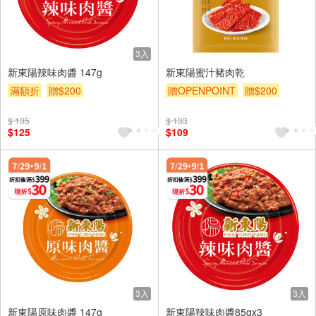
3入
新東陽辣味肉醬 147g
新東陽蜜汁豬肉乾
滿額折
贈$200
贈OPENPOINT
贈$200
$ 135
$ 133
$125
$109
3入
3入
新東陽原味肉醬 147g
新東陽辣味肉醬85gx3