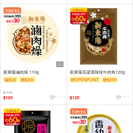
3入
新東陽滷肉燥 110g
新東陽高粱酒辣味牛肉角120g
滿額折
贈$200
贈OPENPOINT
贈$200
$ 112
$105
$125