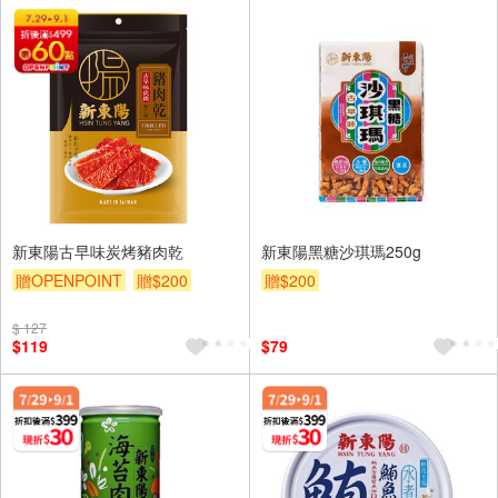
新東陽古早味炭烤豬肉乾
新東陽黑糖沙琪瑪250g
贈OPENPOINT
贈$200
贈$200
$ 127
$119
$79