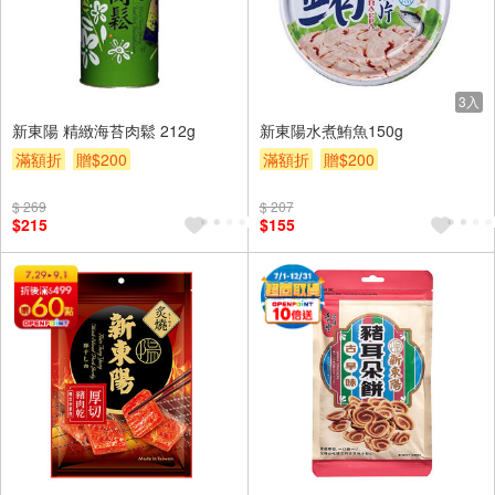
3入
新東陽 精緻海苔肉鬆 212g
新東陽水煮鮪魚150g
滿額折
贈$200
滿額折
贈$200
$ 269
$ 207
$215
$155