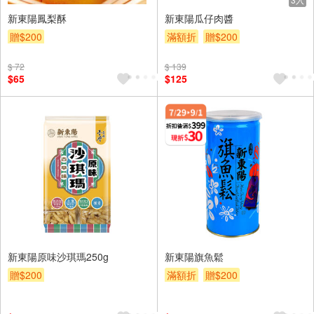
新東陽鳳梨酥
新東陽瓜仔肉醬
贈$200
滿額折
贈$200
$ 72
$ 139
$65
$125
新東陽原味沙琪瑪250g
新東陽旗魚鬆
贈$200
滿額折
贈$200