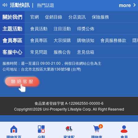
活動快訊
more
熱門話題
銀行優惠
關於我們
官網
促銷目錄
分店資訊
保險服務
偏遠地區配送
詐騙網頁！請小心！
主題活動
會員活動
注目活動
得獎公佈
會員專區
會員專區
大宗採購
購物須知
會員服務條款
隱
客服中心
常見問題
服務公告
意見信箱
服務時間：
週一至週日 09:00-21:00，例假日依網站公告為主
公司地址：
台北市北投區大業路136號5樓 (台灣)
食品業者登錄字號 A-122662550-00000-6
Copyright©2026 Uni-Prosperity Lifestyle Corp. All Right Reserved
0
購物首頁
分類
家速配
購物車
會員