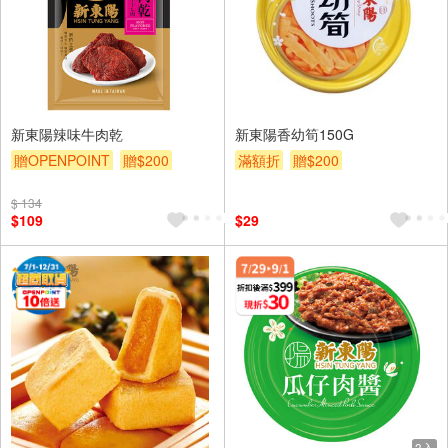
新東陽辣味牛肉乾
新東陽香幼筍150G
贈OPENPOINT
贈$200
滿額折
贈$200
$ 134
$109
$29
3入