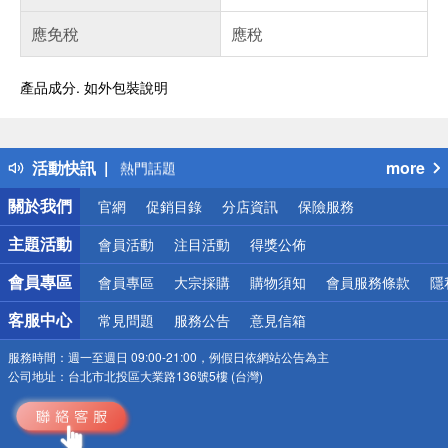
應免稅
應稅
產品成分. 如外包裝說明
偏遠地區配送
詐騙網頁！請小心！
得獎公告
活動快訊
more
熱門話題
銀行優惠
關於我們
官網
促銷目錄
分店資訊
保險服務
偏遠地區配送
詐騙網頁！請小心！
主題活動
會員活動
注目活動
得獎公佈
會員專區
會員專區
大宗採購
購物須知
會員服務條款
隱
客服中心
常見問題
服務公告
意見信箱
服務時間：
週一至週日 09:00-21:00，例假日依網站公告為主
公司地址：
台北市北投區大業路136號5樓 (台灣)