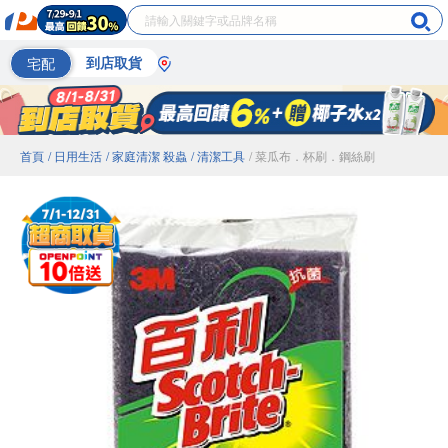
宅配
到店取貨
首頁
/ 日用生活
/ 家庭清潔 殺蟲
/ 清潔工具
/ 菜瓜布．杯刷．鋼絲刷