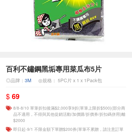
百利不鏽鋼黑垢專用菜瓜布5片
◎品牌：
3M
◎規格： 5PC片 x 1 x 1Pack包
$
69
8/8-8/10 單筆折扣後滿$2,000享9折(單筆上限折$500)(部分商
品不適用，不得與其他促銷活動/加價購/折價券/折扣碼併用)離
$2000
即日起-9/1 不限金額下單贈$200券(單筆不累贈，請注意訂單