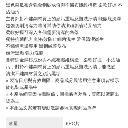
黑色菜瓜布含強金鋼砂成份與不織布纖維構造 柔軟好握 不
沾油污
主要針對不鏽鋼材質上的頑污重垢及難洗汙漬 能徹底洗淨
超強切削清潔力將可幫助你清潔頑垢省時又省力
柔軟好握可深入各個需要清潔的角落
獨特抗菌配方 能有效防止細菌滋生 常保清潔衛生
不鏽鋼黑垢專用 黑鋼絨菜瓜布
頑污黑垢 強力洗滌
含特殊金鋼砂成份與不織布纖維構造，柔軟好握，不沾油
污，對於不鏽鋼材質上的頑污重垢及難洗污漬，能徹底
清潔不鏽鋼材質之頑污黑垢
※ 製造日期與有效期限，商品成分與適用注意事項皆標示
於包裝或產品中
※ 本產品網頁因拍攝關係，圖檔略有差異，實際以廠商出
貨為主
※ 本產品文案若有變動敬請參照實際商品為準
容量
5PC片