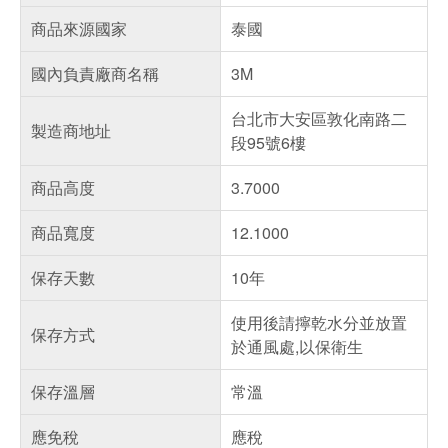
商品來源國家
泰國
國內負責廠商名稱
3M
台北市大安區敦化南路二
製造商地址
段95號6樓
商品高度
3.7000
商品寬度
12.1000
保存天數
10年
使用後請擰乾水分並放置
保存方式
於通風處,以保衛生
保存溫層
常溫
應免稅
應稅