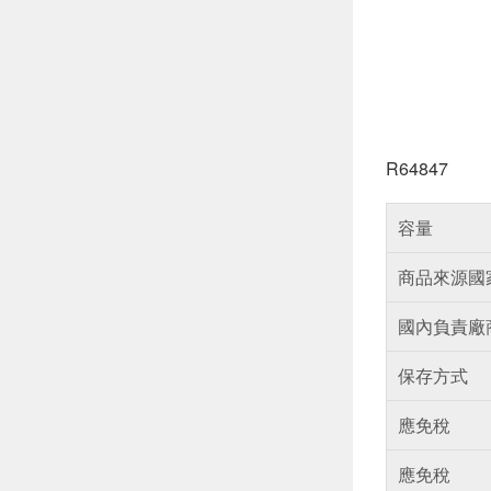
R64847
容量
商品來源國
國內負責廠
保存方式
應免稅
應免稅