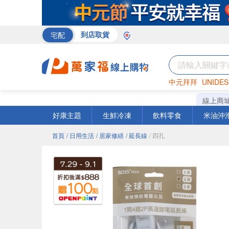
宅配
到店取貨
中元拜拜
UNIDES
線上商
好康主題
生鮮冷凍
飲料零食
米油沖
首頁
/ 日用生活
/ 居家修繕
/ 延長線
/ 四孔