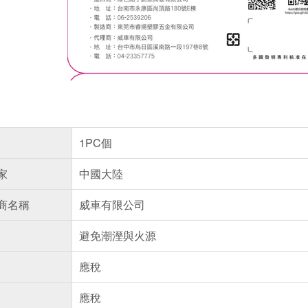
1PC個
家
中國大陸
商名稱
威車有限公司
避免潮溼與火源
應稅
應稅