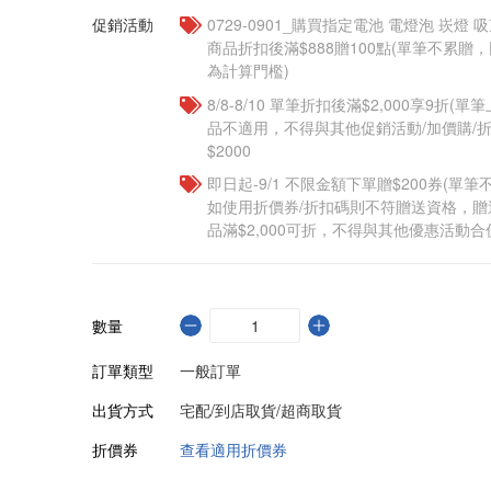
促銷活動
0729-0901_購買指定電池 電燈泡 崁燈 
商品折扣後滿$888贈100點(單筆不累
為計算門檻)
8/8-8/10 單筆折扣後滿$2,000享9折(單
品不適用，不得與其他促銷活動/加價購/折
$2000
即日起-9/1 不限金額下單贈$200券(單
如使用折價券/折扣碼則不符贈送資格，
品滿$2,000可折，不得與其他優惠活動合
數量
訂單類型
一般訂單
出貨方式
宅配/到店取貨/超商取貨
折價券
查看適用折價券