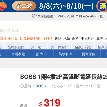
萬家福服務
PROSPERITY PLAZA APP下載
IGN
高蛋白
冷氣最高省萬
福利品
餅乾
泡麵
飲料
中元拜拜
義美
城
品牌旗艦館
買一送一
第二件五折
點數加碼送
檔期
泡
生活家電
熱門3C
美妝個清
嬰童保健
BOSS 1開4插2P高溫斷電延長線2
◎品牌：
BOSS
◎規格： 1PC個 x 1 x 1PC個
319
$
原價