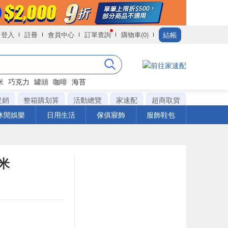
結帳
登入
註冊
會員中心
訂單查詢
購物車(0)
米
巧克力
罐頭
咖啡
海苔
促銷
整箱購划算
活動總覽
家速配
超商取貨
休閒娛樂
日用生活
傢俱寢飾
服飾鞋包
米