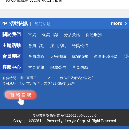
60%聚織纖維;38%聚丙烯;2%橡膠
偏遠地區配送
詐騙網頁！請小心！
得獎公告
活動快訊
more
熱門話題
銀行優惠
關於我們
官網
促銷目錄
分店資訊
保險服務
偏遠地區配送
詐騙網頁！請小心！
主題活動
會員活動
注目活動
得獎公佈
會員專區
會員專區
大宗採購
購物須知
會員服務條款
隱
客服中心
常見問題
服務公告
意見信箱
服務時間：
週一至週日 09:00-21:00，例假日依網站公告為主
公司地址：
台北市北投區大業路136號5樓 (台灣)
食品業者登錄字號 A-122662550-00000-6
Copyright©2026 Uni-Prosperity Lifestyle Corp. All Right Reserved