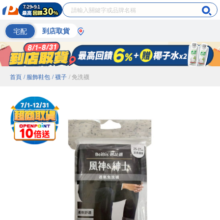
宅配
到店取貨
首頁
/ 服飾鞋包
/ 襪子
/ 免洗襪