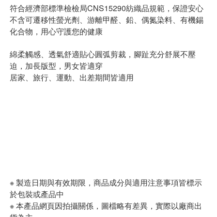
符合經濟部標準檢檢局CNS15290紡織品規範，保證安心
不含可遷移性螢光劑、游離甲醛、鉛、偶氮染料、有機錫
化合物，用心守護您的健康
綿柔觸感、透氣舒適貼心圓弧剪裁，腳趾充分舒展不壓
迫，加長版型，男女皆適穿
居家、旅行、運動、出差期間皆適用
※ 製造日期與有效期限，商品成分與適用注意事項皆標示
於包裝或產品中
※ 本產品網頁因拍攝關係，圖檔略有差異，實際以廠商出