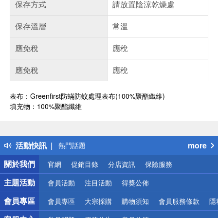
保存方式
請放置陰涼乾燥處
保存溫層
常溫
應免稅
應稅
應免稅
應稅
表布：Greenfirst防蟎防蚊處理表布(100%聚酯纖維)
填充物：100%聚酯纖維
偏遠地區配送
詐騙網頁！請小心！
得獎公告
活動快訊
more
熱門話題
銀行優惠
關於我們
官網
促銷目錄
分店資訊
保險服務
偏遠地區配送
詐騙網頁！請小心！
主題活動
會員活動
注目活動
得獎公佈
會員專區
會員專區
大宗採購
購物須知
會員服務條款
隱