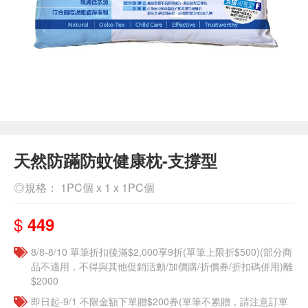
天然防蹣防蚊健康枕-支撐型
◎規格： 1PC個 x 1 x 1PC個
$
449
8/8-8/10 單筆折扣後滿$2,000享9折(單筆上限折$500)(部分商
品不適用，不得與其他促銷活動/加價購/折價券/折扣碼併用)離
$2000
即日起-9/1 不限金額下單贈$200券(單筆不累贈，請注意訂單