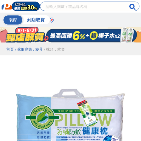
宅配
到店取貨
首頁
/ 傢俱寢飾
/ 寢具
/ 枕頭．枕套