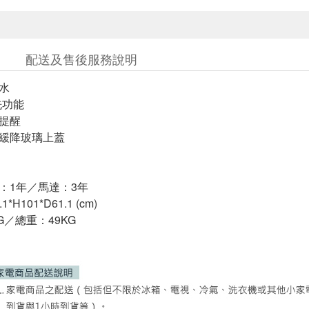
配送及售後服務說明
省水
浮洗功能
動提醒
面緩降玻璃上蓋
機：1年／馬達：3年
*H101*D61.1 (cm)
KG／總重：49KG