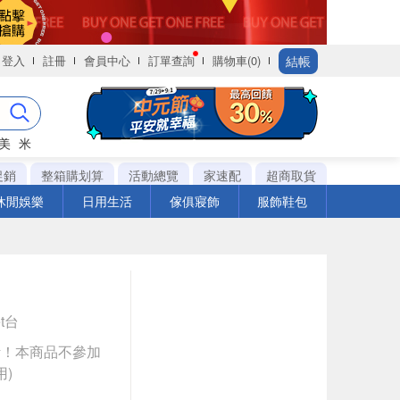
結帳
登入
註冊
會員中心
訂單查詢
購物車(0)
美
米
促銷
整箱購划算
活動總覽
家速配
超商取貨
休閒娛樂
日用生活
傢俱寢飾
服飾鞋包
et台
計！本商品不參加
)