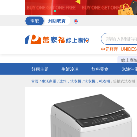
宅配
到店取貨
中元拜拜
UNIDES
海苔
巧克力
罐頭
線上商
好康主題
生鮮冷凍
飲料零食
米油沖
首頁
/ 生活家電
/ 冰箱．洗衣機
/ 洗衣機．乾衣機
/ 筒槽式洗衣機