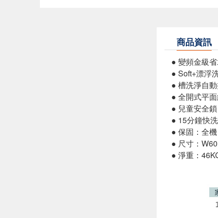
商品資訊
● 變頻金級
● Soft+漂
● 槽洗淨自
● 全開式平
● 兒童安全鎖
● 15分鐘快洗
● 保固：全
● 尺寸：W60.1
● 淨重：46