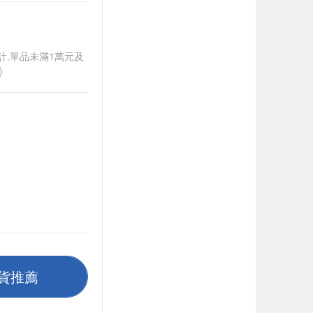
另計,單品未滿1萬元及
)
貨推薦