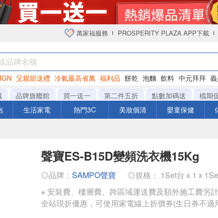
萬家福服務
PROSPERITY PLAZA APP下載
IGN
父親節送禮
冷氣最高省萬
福利品
餅乾
泡麵
飲料
中元拜拜
義
衛生紙
城
品牌旗艦館
買一送一
第二件五折
點數加碼送
檔期
泡
生活家電
熱門3C
美妝個清
嬰童保健
聲寶ES-B15D變頻洗衣機15Kg
◎品牌：
SAMPO聲寶
◎規格： 1Set台 x 1 x 1S
※ 安裝費、樓層費、跨區域運送費及額外施工費另
全站現折優惠，可使用家電線上折價券(生日券不適用