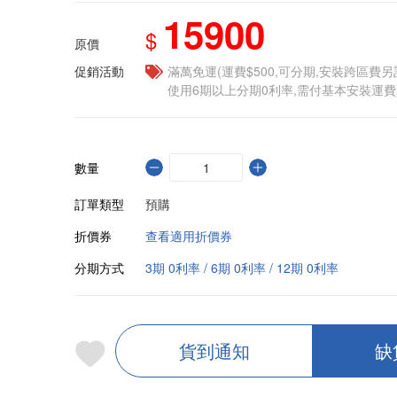
15900
$
原價
促銷活動
滿萬免運(運費$500,可分期,安裝跨區費
使用6期以上分期0利率,需付基本安裝運費
數量
訂單類型
預購
折價券
查看適用折價券
分期方式
3期 0利率 / 6期 0利率 / 12期 0利率
貨到通知
缺