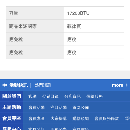
容量
17200BTU
商品來源國家
菲律賓
應免稅
應稅
應免稅
應稅
偏遠地區配送
詐騙網頁！請小心！
得獎公告
活動快訊
more
熱門話題
銀行優惠
關於我們
官網
促銷目錄
分店資訊
保險服務
偏遠地區配送
詐騙網頁！請小心！
主題活動
會員活動
注目活動
得獎公佈
會員專區
會員專區
大宗採購
購物須知
會員服務條款
隱
客服中心
常見問題
服務公告
意見信箱