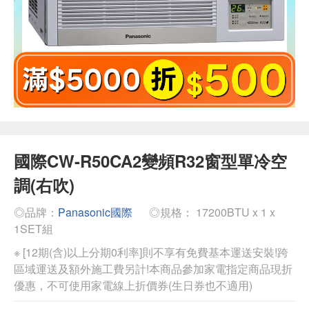
國際CW-R50CA2變頻R32窗型單冷空
調(右吹)
◎品牌：
Panasonic國際
◎規格： 17200BTU x 1 x
1SET組
※ [12期(含)以上分期0利率]則不享有免費基本運送安裝!跨
區域運送及額外施工費另計!本商品參加家電指定商品現折
優惠，不可使用家電線上折價券(生日券也不適用)