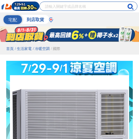
宅配
到店取貨
首頁
/ 生活家電
/ 冷暖空調
/ 國際