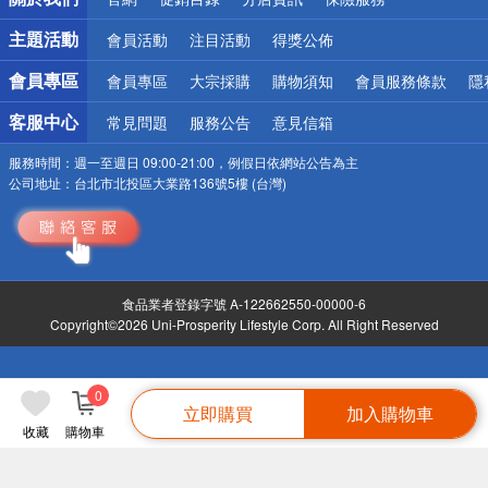
偏遠地區配送
詐騙網頁！請小心！
主題活動
會員活動
注目活動
得獎公佈
會員專區
會員專區
大宗採購
購物須知
會員服務條款
隱
客服中心
常見問題
服務公告
意見信箱
服務時間：
週一至週日 09:00-21:00，例假日依網站公告為主
公司地址：
台北市北投區大業路136號5樓 (台灣)
食品業者登錄字號 A-122662550-00000-6
Copyright©2026 Uni-Prosperity Lifestyle Corp. All Right Reserved
0
立即購買
加入購物車
收藏
購物車