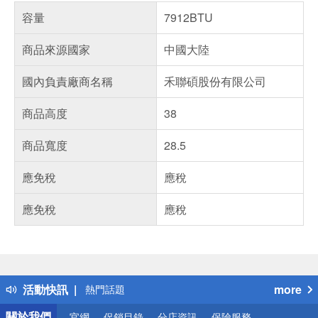
容量
7912BTU
商品來源國家
中國大陸
國內負責廠商名稱
禾聯碩股份有限公司
商品高度
38
商品寬度
28.5
應免稅
應稅
應免稅
應稅
偏遠地區配送
詐騙網頁！請小心！
得獎公告
活動快訊
more
熱門話題
銀行優惠
關於我們
官網
促銷目錄
分店資訊
保險服務