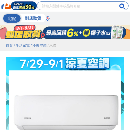
宅配
到店取貨
首頁
/ 生活家電
/ 冷暖空調
/ 禾聯