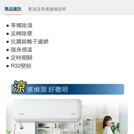
商品資訊
配送及售後服務說明
● 單獨除濕
● 反轉除塵
● 抗菌銀離子濾網
● 隨身感溫
● 定時開關
● R32變頻