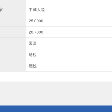
家
中國大陸
25.0000
20.7000
常溫
應稅
應稅
送
請小心！