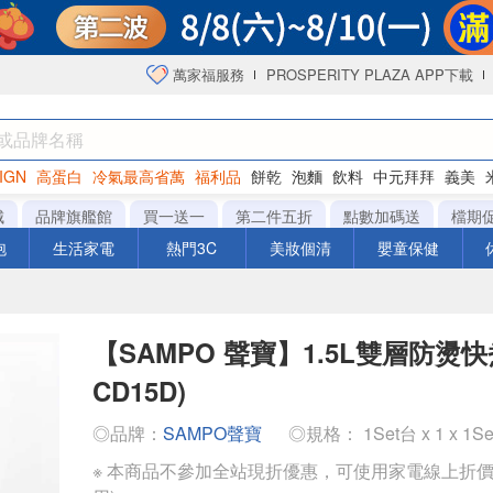
萬家福服務
PROSPERITY PLAZA APP下載
IGN
高蛋白
冷氣最高省萬
福利品
餅乾
泡麵
飲料
中元拜拜
義美
海苔
城
品牌旗艦館
買一送一
第二件五折
點數加碼送
檔期
泡
生活家電
熱門3C
美妝個清
嬰童保健
【SAMPO 聲寶】1.5L雙層防燙快
CD15D)
◎品牌：
SAMPO聲寶
◎規格： 1Set台 x 1 x 1S
※ 本商品不參加全站現折優惠，可使用家電線上折價