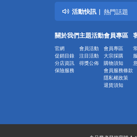
得獎公告
活動快訊
熱門話題
銀行優惠
偏遠地區配
關於我們
主題活動
會員專區
詐騙網頁！
官網
會員活動
會員專區
促銷目錄
注目活動
大宗採購
分店資訊
得獎公佈
購物須知
保險服務
會員服務條款
隱私權政策
退貨須知