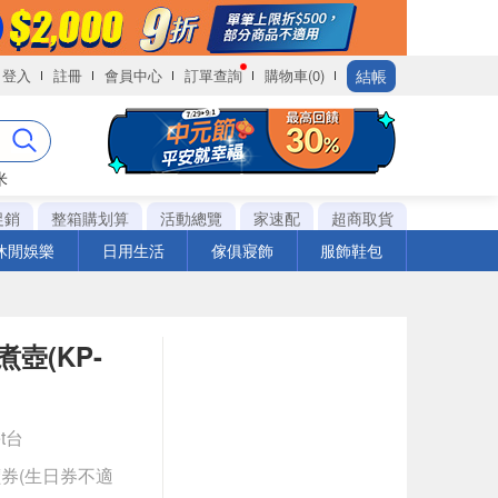
結帳
登入
註冊
會員中心
訂單查詢
購物車(0)
米
促銷
整箱購划算
活動總覽
家速配
超商取貨
休閒娛樂
日用生活
傢俱寢飾
服飾鞋包
煮壺(KP-
et台
券(生日券不適