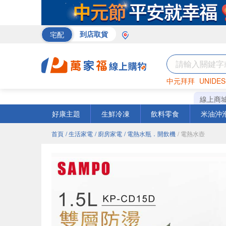
宅配
到店取貨
中元拜拜
UNIDES
巧克力
罐頭
咖啡
線上商
好康主題
生鮮冷凍
飲料零食
米油沖
首頁
/ 生活家電
/ 廚房家電
/ 電熱水瓶．開飲機
/ 電熱水壺