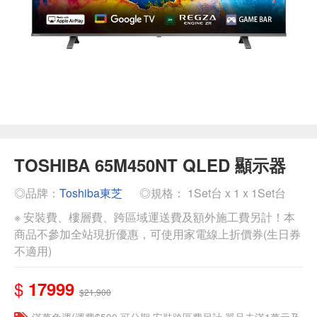
TOSHIBA 65M450NT QLED 顯示器
◎品牌：
Toshiba東芝
◎規格： 1Set台 x 1 x 1Set台
※ 安裝費、樓層費、跨區域運送費及額外施工費另計！本
商品不參加全站現折優惠，可使用家電線上折價券(生日券
不適用)
$
17999
$21,900