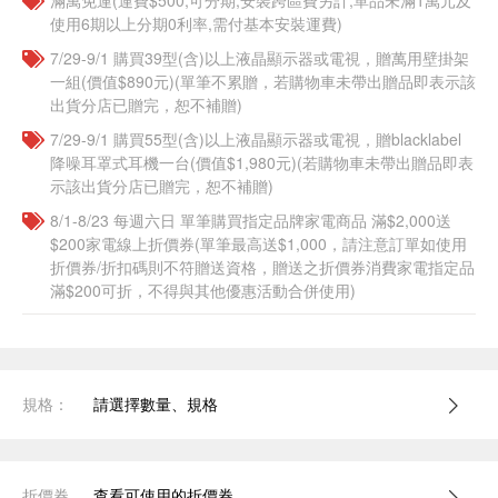
滿萬免運(運費$500,可分期,安裝跨區費另計,單品未滿1萬元及
使用6期以上分期0利率,需付基本安裝運費)
7/29-9/1 購買39型(含)以上液晶顯示器或電視，贈萬用壁掛架
一組(價值$890元)(單筆不累贈，若購物車未帶出贈品即表示該
出貨分店已贈完，恕不補贈)
7/29-9/1 購買55型(含)以上液晶顯示器或電視，贈blacklabel
降噪耳罩式耳機一台(價值$1,980元)(若購物車未帶出贈品即表
示該出貨分店已贈完，恕不補贈)
8/1-8/23 每週六日 單筆購買指定品牌家電商品 滿$2,000送
$200家電線上折價券(單筆最高送$1,000，請注意訂單如使用
折價券/折扣碼則不符贈送資格，贈送之折價券消費家電指定品
滿$200可折，不得與其他優惠活動合併使用)
規格：
請選擇數量、規格
折價券
查看可使用的折價券