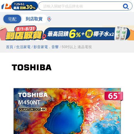
宅配
到店取貨
首頁
/ 生活家電
/ 影音家電．音響
/ 50吋以上 液晶電視