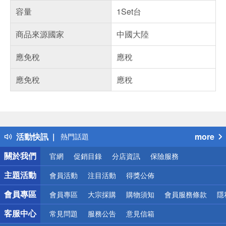
容量
1Set台
商品來源國家
中國大陸
應免稅
應稅
應免稅
應稅
偏遠地區配送
詐騙網頁！請小心！
得獎公告
熱門話題
活動快訊
more
銀行優惠
偏遠地區配送
關於我們
官網
促銷目錄
分店資訊
保險服務
詐騙網頁！請小心！
主題活動
會員活動
注目活動
得獎公佈
會員專區
會員專區
大宗採購
購物須知
會員服務條款
隱
客服中心
常見問題
服務公告
意見信箱