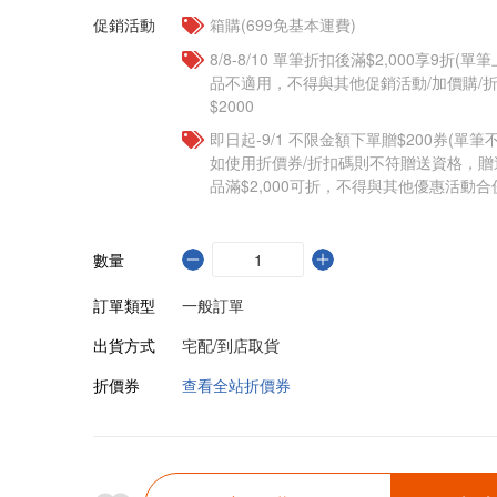
促銷活動
箱購(699免基本運費)
8/8-8/10 單筆折扣後滿$2,000享9折(單
品不適用，不得與其他促銷活動/加價購/折
$2000
即日起-9/1 不限金額下單贈$200券(單
如使用折價券/折扣碼則不符贈送資格，
品滿$2,000可折，不得與其他優惠活動合
數量
訂單類型
一般訂單
出貨方式
宅配/到店取貨
折價券
查看全站折價券