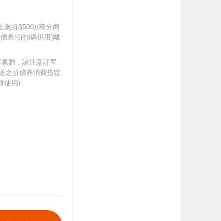
筆上限折$500)(部分商
價券/折扣碼併用)離
筆不累贈，請注意訂單
贈送之折價券消費指定
併使用)