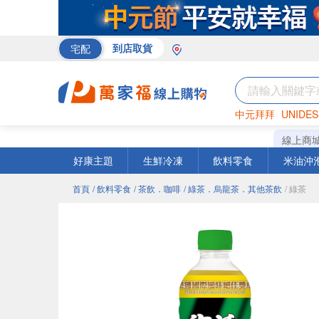
宅配
到店取貨
中元拜拜
UNIDES
巧克力
罐頭
海苔
線上商
好康主題
生鮮冷凍
飲料零食
米油沖
首頁
/ 飲料零食
/ 茶飲．咖啡
/ 綠茶．烏龍茶．其他茶飲
/ 綠茶