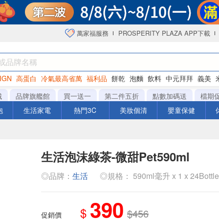
萬家福服務
PROSPERITY PLAZA APP下載
IGN
高蛋白
冷氣最高省萬
福利品
餅乾
泡麵
飲料
中元拜拜
義美
洋芋片
城
品牌旗艦館
買一送一
第二件五折
點數加碼送
檔期
泡
生活家電
熱門3C
美妝個清
嬰童保健
生活泡沫綠茶-微甜Pet590ml
◎品牌：
生活
◎規格： 590ml毫升 x 1 x 24Bottl
390
$
$456
促銷價