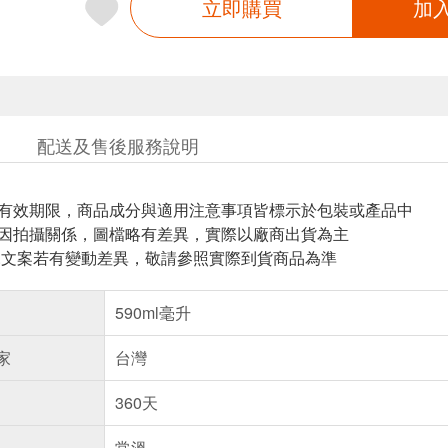
立即購買
加
配送及售後服務說明
與有效期限，商品成分與適用注意事項皆標示於包裝或產品中
頁因拍攝關係，圖檔略有差異，實際以廠商出貨為主
片.文案若有變動差異，敬請參照實際到貨商品為準
590ml毫升
家
台灣
360天
常溫