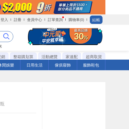
結帳
登入
註冊
會員中心
訂單查詢
購物車(0)
米
促銷
整箱購划算
活動總覽
家速配
超商取貨
休閒娛樂
日用生活
傢俱寢飾
服飾鞋包
e瓶