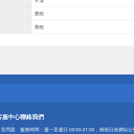
應稅
應稅
送
請小心！
送
客服中心
聯絡我們
請小心！
常見問題
服務時間：
週一至週日 09:00-21:00，例假日依網站