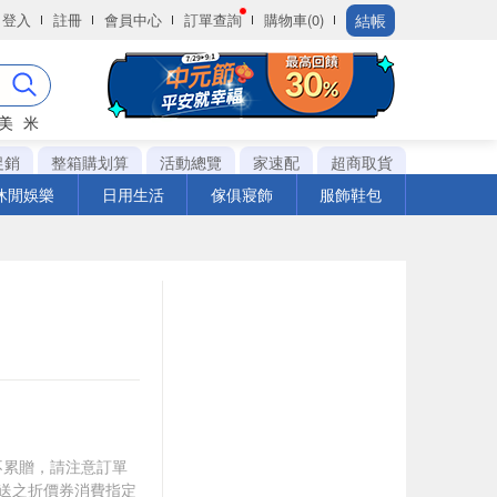
結帳
登入
註冊
會員中心
訂單查詢
購物車(0)
美
米
促銷
整箱購划算
活動總覽
家速配
超商取貨
休閒娛樂
日用生活
傢俱寢飾
服飾鞋包
筆不累贈，請注意訂單
贈送之折價券消費指定