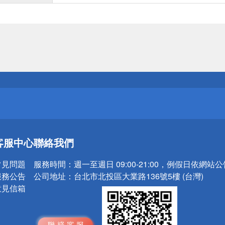
送
請小心！
送
客服中心
聯絡我們
請小心！
常見問題
服務時間：
週一至週日 09:00-21:00，例假日依網站
服務公告
公司地址：
台北市北投區大業路136號5樓 (台灣)
意見信箱