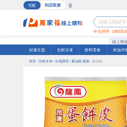
宅配
到店取貨
中元拜拜
UNIDES
巧克力
罐頭
海苔
線上商
好康主題
生鮮冷凍
飲料零食
米油沖
首頁
/ 生鮮冷凍
/ 冷凍調理
/ 蔥油餅 披薩
/ 蔥油餅