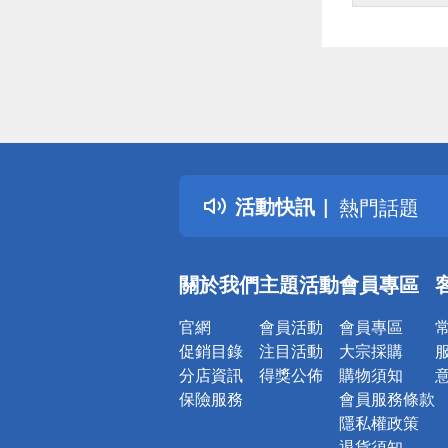
偏遠地區配
詐騙網頁！
得獎公告
活動快訊
熱門話題
銀行優惠
偏遠地區配
關於我們
主題活動
會員專區
詐騙網頁！
官網
會員活動
會員專區
促銷目錄
注目活動
大宗採購
分店資訊
得獎公佈
購物須知
保險服務
會員服務條款
隱私權政策
退貨須知