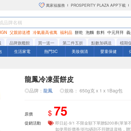
萬家福服務
PROSPERITY PLAZA APP下載
IGN
父親節送禮
冷氣最高省萬
福利品
餅乾
泡麵
飲料
中元拜拜
義
洋芋片
城
品牌旗艦館
買一送一
第二件五折
點數加碼送
檔期
泡
生活家電
熱門3C
美妝個清
嬰童保健
龍鳳冷凍蛋餅皮
◎品牌：
龍鳳
◎規格： 650g克 x 1 x 1Bag包
75
$
原價
促銷活動
即日起-9/1 不限金額下單贈$200券(單
如使用折價券/折扣碼則不符贈送資格，