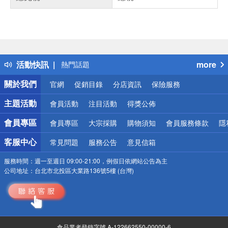
偏遠地區配送
詐騙網頁！請小心！
得獎公告
活動快訊
more
熱門話題
銀行優惠
關於我們
官網
促銷目錄
分店資訊
保險服務
偏遠地區配送
詐騙網頁！請小心！
主題活動
會員活動
注目活動
得獎公佈
會員專區
會員專區
大宗採購
購物須知
會員服務條款
隱
客服中心
常見問題
服務公告
意見信箱
服務時間：
週一至週日 09:00-21:00，例假日依網站公告為主
公司地址：
台北市北投區大業路136號5樓 (台灣)
食品業者登錄字號 A-122662550-00000-6