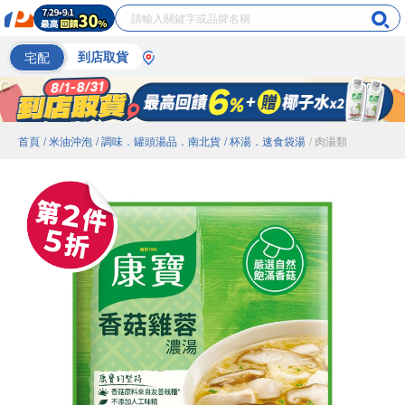
宅配
到店取貨
首頁
/ 米油沖泡
/ 調味．罐頭湯品．南北貨
/ 杯湯．速食袋湯
/ 肉湯類