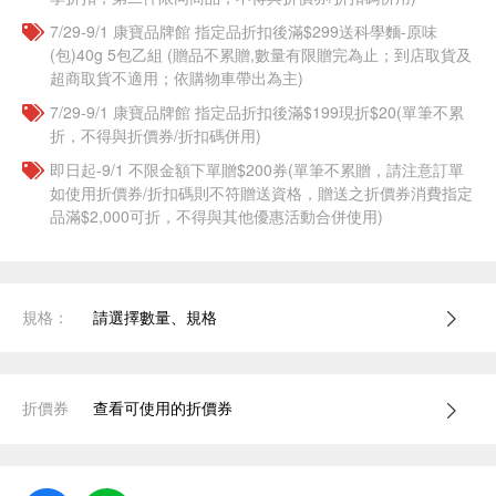
7/29-9/1 康寶品牌館 指定品折扣後滿$299送科學麵-原味
(包)40g 5包乙組 (贈品不累贈,數量有限贈完為止；到店取貨及
超商取貨不適用；依購物車帶出為主)
7/29-9/1 康寶品牌館 指定品折扣後滿$199現折$20(單筆不累
折，不得與折價券/折扣碼併用)
即日起-9/1 不限金額下單贈$200券(單筆不累贈，請注意訂單
如使用折價券/折扣碼則不符贈送資格，贈送之折價券消費指定
品滿$2,000可折，不得與其他優惠活動合併使用)
規格：
請選擇數量、規格
折價券
查看可使用的折價券