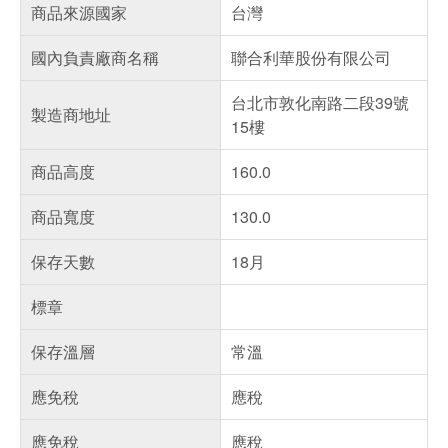
商品來源國家
台灣
國內負責廠商名稱
聯合利華股份有限公司
台北市敦化南路二段39號
製造商地址
15樓
商品高度
160.0
商品寬度
130.0
保存天數
18月
標章
保存溫層
常溫
應免稅
應稅
應免稅
應稅