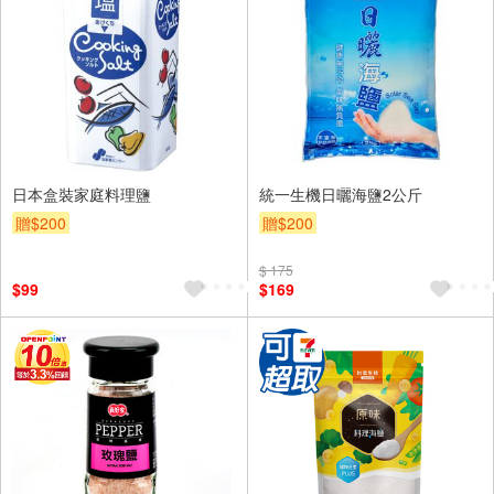
日本盒裝家庭料理鹽
統一生機日曬海鹽2公斤
贈$200
贈$200
$ 175
$99
$169