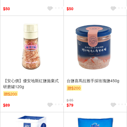
$50
$50
【安心價】優安地斯紅鹽拋棄式
台鹽喜馬拉雅手採玫瑰鹽450g
研磨罐120g
贈$200
贈$200
$ 85
$89
$79