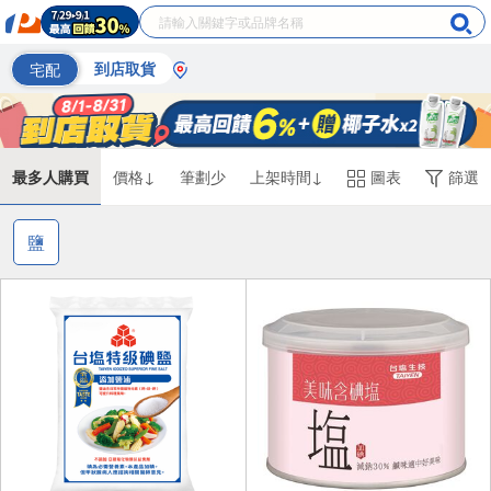
宅配
到店取貨
最多人購買
價格↓
筆劃少
上架時間↓
圖表
篩選
鹽