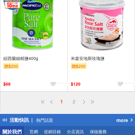
紐西蘭細精鹽400g
米森安地斯玫瑰鹽
贈$200
贈$200
$68
$120
偏遠地區配送
1
2
詐騙網頁！請小心！
得獎公告
活動快訊
more
熱門話題
銀行優惠
關於我們
官網
促銷目錄
分店資訊
保險服務
偏遠地區配送