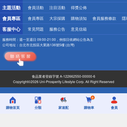
詐騙網頁！請小心！
主題活動
會員活動
注目活動
得獎公佈
會員專區
會員專區
大宗採購
購物須知
會員服務條款
隱
客服中心
常見問題
服務公告
意見信箱
服務時間：
週一至週日 09:00-21:00，例假日依網站公告為主
公司地址：
台北市北投區大業路136號5樓 (台灣)
食品業者登錄字號 A-122662550-00000-6
Copyright©2026 Uni-Prosperity Lifestyle Corp. All Right Reserved
0
購物首頁
分類
家速配
購物車
會員