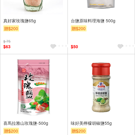
真好家玫瑰鹽65g
台鹽原味料理海鹽 500g
贈$200
贈$200
$ 75
$63
$50
喜馬拉雅山玫瑰鹽-500g
味好美檸檬胡椒鹽55g
贈$200
贈$200