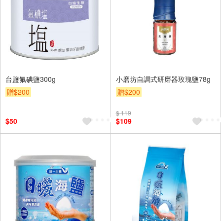
台鹽氟碘鹽300g
小磨坊自調式研磨器玫瑰鹽78g
贈$200
贈$200
$ 119
$50
$109