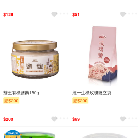
$129
$51
菇王有機鹽麴150g
統一生機玫瑰鹽立袋
贈$200
贈$200
$200
$69