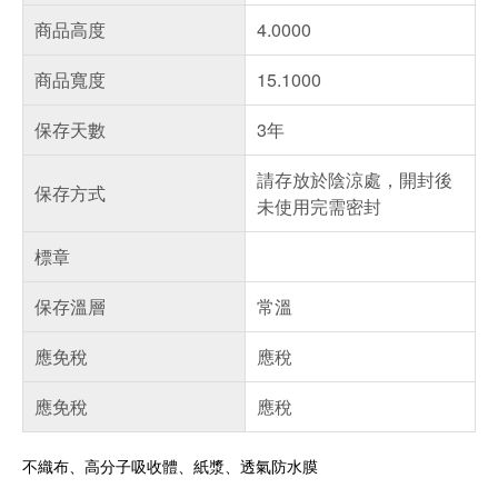
商品高度
4.0000
商品寬度
15.1000
保存天數
3年
請存放於陰涼處，開封後
保存方式
未使用完需密封
標章
保存溫層
常溫
應免稅
應稅
應免稅
應稅
不織布、高分子吸收體、紙漿、透氣防水膜
偏遠地區配送