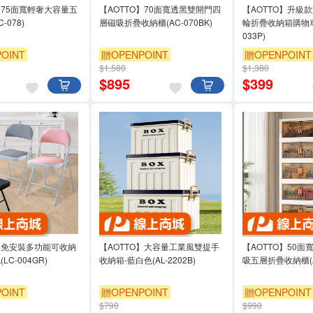
】75面寬輕奢大容量五
【AOTTO】70面寬透黑雙開門四
【AOTTO】升級
-078)
層磁吸折疊收納櫃(AC-070BK)
輪折疊收納箱購物車-
033P)
OINT
贈OPENPOINT
贈OPENPOINT
$1,580
$1,380
95折
單品享88折
滿3000享95折
$
895
$
399
O】免安裝多功能可收納
【AOTTO】大容量工業風雙提手
【AOTTO】50
LC-004GR)
收納箱-藍白色(AL-2202B)
吸五層折疊收納櫃(AC
OINT
贈OPENPOINT
贈OPENPOINT
$790
$990
95折
滿3000享95折
滿3000享95折