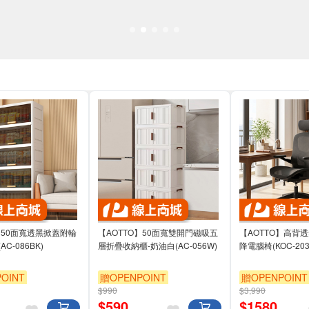
】50面寬透黑掀蓋附輪
【AOTTO】50面寬雙開門磁吸五
【AOTTO】高背
C-086BK)
層折疊收納櫃-奶油白(AC-056W)
降電腦椅(KOC-203
OINT
贈OPENPOINT
贈OPENPOINT
$990
$3,990
滿3000享95折
滿3000享95折
$
590
$
1580