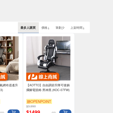
最多人購買
價格↓
筆劃少
上架時間↓
透氣網布逍遙升
【AOTTO】自由調節升降可後躺
3)
擱腳電競椅-男神黑 (KOC-07FW)
贈OPENPOINT
$3,990
$
1499