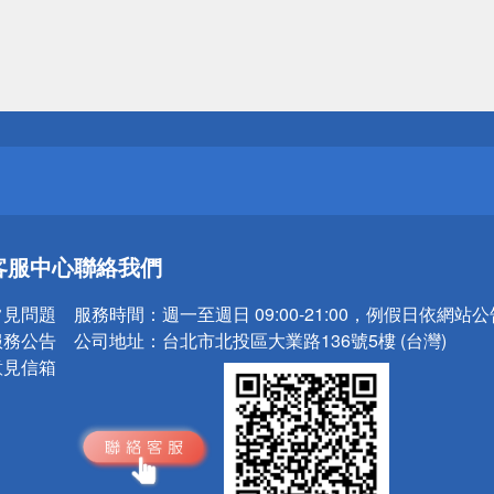
送
請小心！
送
客服中心
聯絡我們
請小心！
常見問題
服務時間：
週一至週日 09:00-21:00，例假日依網站
服務公告
公司地址：
台北市北投區大業路136號5樓 (台灣)
意見信箱