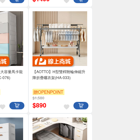
面寬大容量馬卡龍
【AOTTO】H型雙桿附輪伸縮升
076)
降折疊曬衣架(HA-033)
贈OPENPOINT
$1,580
滿3000享95折
$
890