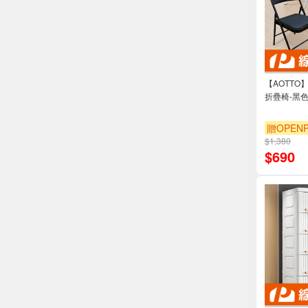
【AOTT
折疊椅-黑色2
贈OPENP
$1,380
滿3000享
$
690