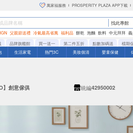
萬家福服務
PROSPERITY PLAZA APP下載
找此專館
IGN
父親節送禮
冷氣最高省萬
福利品
餅乾
泡麵
飲料
中元拜拜
義
衛生紙
城
品牌旗艦館
買一送一
第二件五折
點數加碼送
檔期
泡
生活家電
熱門3C
美妝個清
嬰童保健
統編
TO】創意傢俱
42950002