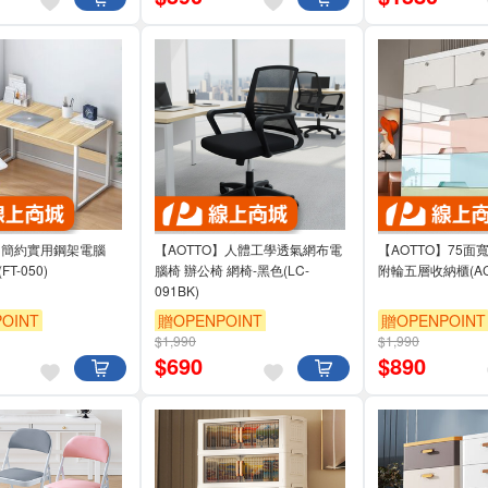
O】簡約實用鋼架電腦
【AOTTO】人體工學透氣網布電
【AOTTO】75
FT-050)
腦椅 辦公椅 網椅-黑色(LC-
附輪五層收納櫃(AC-
091BK)
OINT
贈OPENPOINT
贈OPENPOINT
$1,990
$1,990
95折
滿3000享95折
$
690
$
890