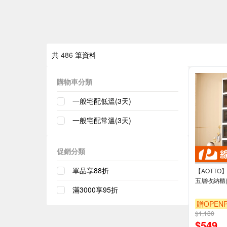
共
486
筆資料
購物車分類
一般宅配低溫(3天)
一般宅配常溫(3天)
促銷分類
單品享88折
【AOTTO
五層收納櫃(A
滿3000享95折
贈OPENP
$1,180
$
549