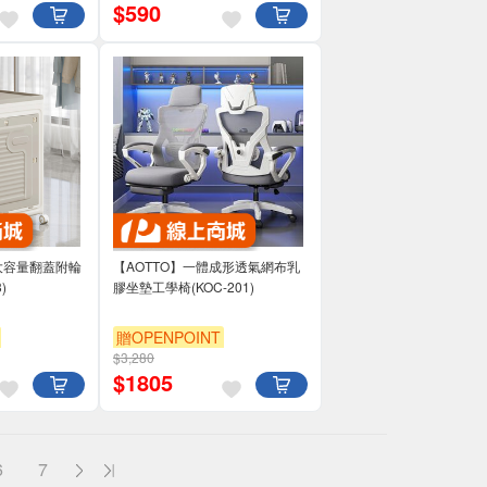
$
590
L大容量翻蓋附輪
【AOTTO】一體成形透氣網布乳
)
膠坐墊工學椅(KOC-201)
贈OPENPOINT
$3,280
單品享88折
$
1805
6
7