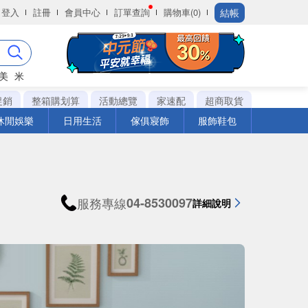
結帳
登入
註冊
會員中心
訂單查詢
購物車(0)
美
米
促銷
整箱購划算
活動總覽
家速配
超商取貨
休閒娛樂
日用生活
傢俱寢飾
服飾鞋包
服務專線
04-8530097
詳細說明