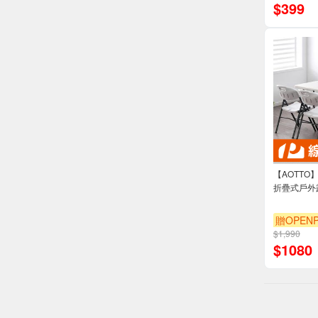
$
399
【AOTTO
折疊式戶外露營
贈OPENP
$1,990
滿3000享
$
1080