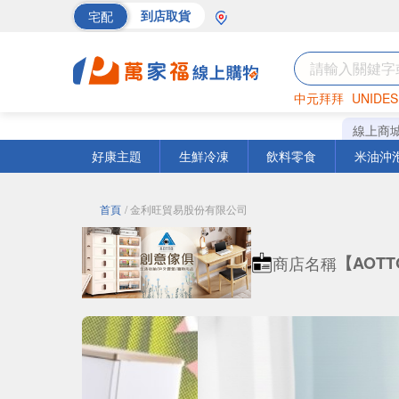
宅配
到店取貨
中元拜拜
UNIDES
海苔
巧克力
罐頭
線上商
好康主題
生鮮冷凍
飲料零食
米油沖
首頁
/ 金利旺貿易股份有限公司
商店名稱
【AOT