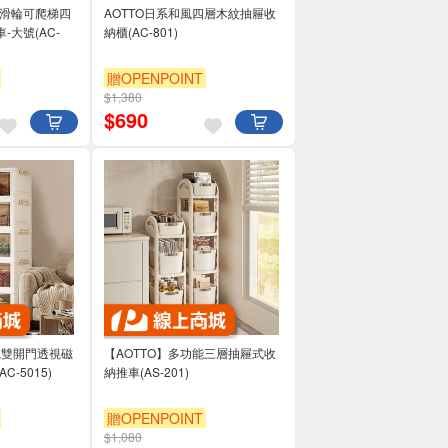
款滑輪可爬梯四
AOTTO日系和風四層木紋抽屜收
大號(AC-
納櫃(AC-801)
贈OPENPOINT
$1,380
滿3000享95折
$
690
面寬雙開門透視磁
【AOTTO】多功能三層抽屜式收
-5015)
納推車(AS-201)
贈OPENPOINT
$1,080
滿3000享95折