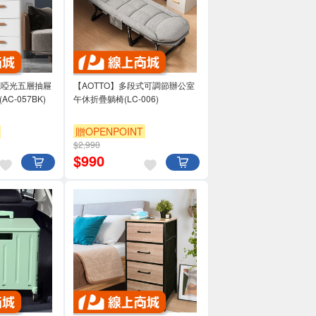
面寬啞光五層抽屜
【AOTTO】多段式可調節辦公室
C-057BK)
午休折疊躺椅(LC-006)
贈OPENPOINT
$2,990
滿3000享95折
$
990