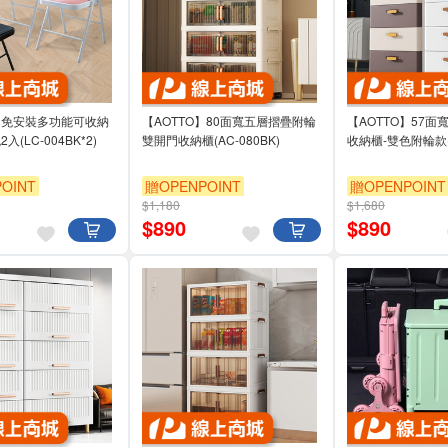
O】免安裝多功能可收納
【AOTTO】80面寬五層摺疊附輪
【AOTTO】57
入(LC-004BK*2)
雙開門收納櫃(AC-080BK)
收納櫃-雙色附輪款(A
OINT
贈OPENPOINT
贈OPENPOINT
$1,180
$1,680
95折
滿3000享95折
滿3000享95折
$
890
$
890