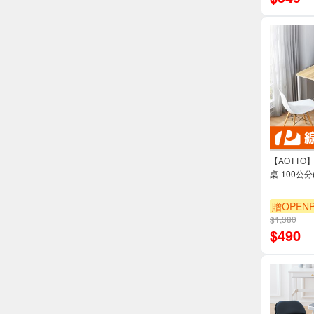
【AOTT
桌-100公分(
贈OPENP
$1,380
滿3000享
$
490