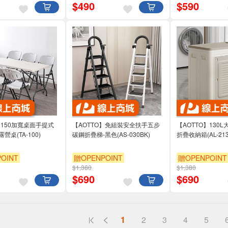
$
490
$
590
】150加寬桌面手提式
【AOTTO】免組裝安全扶手五步
【AOTTO】130
桌(TA-100)
碳鋼折疊梯-黑色(AS-030BK)
折疊收納箱(AL-213
OINT
贈OPENPOINT
贈OPENPOINT
$1,380
$1,380
95折
滿3000享95折
滿3000享95折
$
690
$
690
1
2
3
4
5