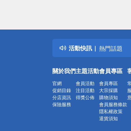
偏遠地區配
詐騙網頁！
得獎公告
活動快訊
熱門話題
銀行優惠
偏遠地區配
關於我們
主題活動
會員專區
詐騙網頁！
官網
會員活動
會員專區
促銷目錄
注目活動
大宗採購
分店資訊
得獎公佈
購物須知
保險服務
會員服務條款
隱私權政策
退貨須知