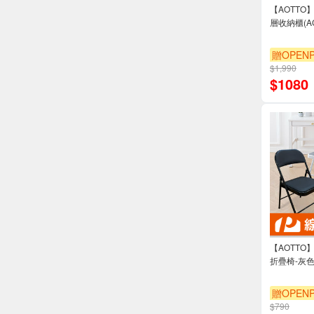
【AOTTO
層收納櫃(AC
贈OPENP
$1,990
滿3000享
$
1080
【AOTT
折疊椅-灰色(
贈OPENP
$790
滿3000享