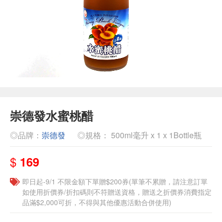
崇德發水蜜桃醋
◎品牌：
崇德發
◎規格： 500ml毫升 x 1 x 1Bottle瓶
$
169
即日起-9/1 不限金額下單贈$200券(單筆不累贈，請注意訂單
如使用折價券/折扣碼則不符贈送資格，贈送之折價券消費指定
品滿$2,000可折，不得與其他優惠活動合併使用)