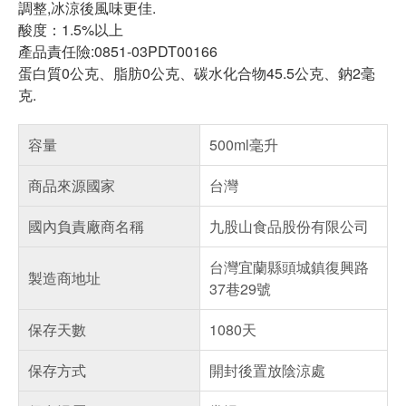
調整,冰涼後風味更佳.
酸度：1.5%以上
產品責任險:0851-03PDT00166
蛋白質0公克、脂肪0公克、碳水化合物45.5公克、鈉2毫
克.
容量
500ml毫升
商品來源國家
台灣
國內負責廠商名稱
九股山食品股份有限公司
台灣宜蘭縣頭城鎮復興路
製造商地址
37巷29號
保存天數
1080天
保存方式
開封後置放陰涼處