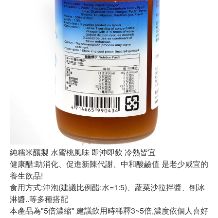
純糯米釀製 水蜜桃風味 即沖即飲 冷熱皆宜
健康醋:助消化、促進新陳代謝、中和酸鹼值 是老少咸宜的
養生飲品!
食用方式:沖泡(建議比例醋:水=1:5)、蔬菜沙拉拌醬、刨冰
淋醬..等多種搭配
本產品為"5倍濃縮" 建議飲用時稀釋3~5倍,濃度依個人喜好