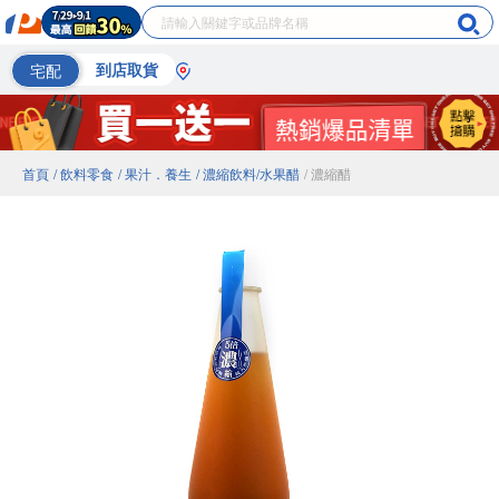
宅配
到店取貨
首頁
/ 飲料零食
/ 果汁．養生
/ 濃縮飲料/水果醋
/ 濃縮醋