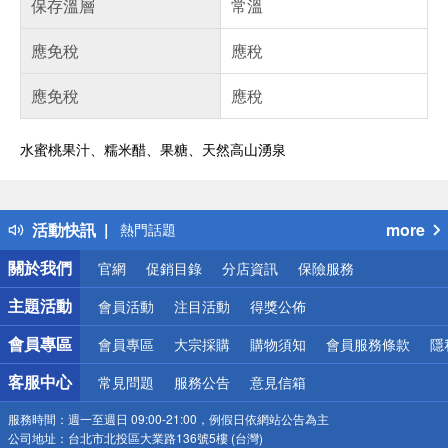
保存溫層
常溫
應免稅
應稅
應免稅
應稅
水蜜桃果汁、糯米醋、果糖、天然高山湧泉
偏遠地區配送
詐騙網頁！請小心！
得獎公告
活動快訊
more
熱門話題
銀行優惠
關於我們
官網
促銷目錄
分店資訊
保險服務
偏遠地區配送
詐騙網頁！請小心！
主題活動
會員活動
注目活動
得獎公佈
會員專區
會員專區
大宗採購
購物須知
會員服務條款
隱
客服中心
常見問題
服務公告
意見信箱
服務時間：
週一至週日 09:00-21:00，例假日依網站公告為主
公司地址：
台北市北投區大業路136號5樓 (台灣)