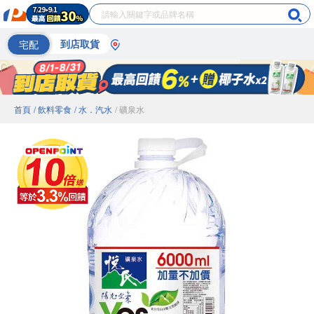
宅配
到店取貨
首頁
/ 飲料零食
/ 水．汽水
/ 礦泉水