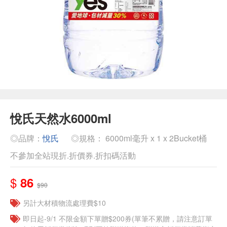
悅氏天然水6000ml
◎品牌：
悅氏
◎規格： 6000ml毫升 x 1 x 2Bucket桶
不參加全站現折.折價券.折扣碼活動
$
86
$90
另計大材積物流處理費$10
即日起-9/1 不限金額下單贈$200券(單筆不累贈，請注意訂單