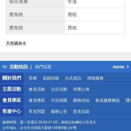
保存溫層
常溫
應免稅
應稅
應免稅
應稅
天然礦泉水
偏遠地區配送
詐騙網頁！請小心！
得獎公告
活動快訊
more
熱門話題
銀行優惠
關於我們
官網
促銷目錄
分店資訊
保險服務
偏遠地區配送
詐騙網頁！請小心！
主題活動
會員活動
注目活動
得獎公佈
會員專區
會員專區
大宗採購
購物須知
會員服務條款
隱
客服中心
常見問題
服務公告
意見信箱
服務時間：
週一至週日 09:00-21:00，例假日依網站公告為主
公司地址：
台北市北投區大業路136號5樓 (台灣)