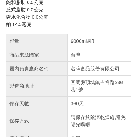
飽和脂肪 0.0公克
反式脂肪 0.0公克
碳水化合物 0.0公克
納 14.5毫克
容量
6000ml毫升
商品來源國家
台灣
國內負責廠商名稱
名牌食品股份有限公司
宜蘭縣頭城鎮吉祥路236
製造商地址
巷1號
保存天數
360天
請保存於陰涼乾燥處,避免
保存方式
陽光曝曬.