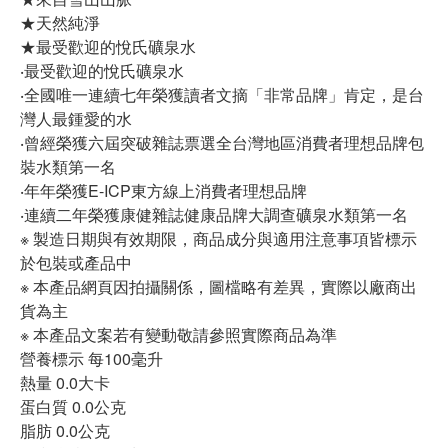
★天然純淨
★最受歡迎的悅氏礦泉水
‧最受歡迎的悅氏礦泉水
‧全國唯一連續七年榮獲讀者文摘「非常品牌」肯定，是台
灣人最鍾愛的水
‧曾經榮獲六屆突破雜誌票選全台灣地區消費者理想品牌包
裝水類第一名
‧年年榮獲E-ICP東方線上消費者理想品牌
‧連續二年榮獲康健雜誌健康品牌大調查礦泉水類第一名
※ 製造日期與有效期限，商品成分與適用注意事項皆標示
於包裝或產品中
※ 本產品網頁因拍攝關係，圖檔略有差異，實際以廠商出
貨為主
※ 本產品文案若有變動敬請參照實際商品為準
營養標示 每100毫升
熱量 0.0大卡
蛋白質 0.0公克
脂肪 0.0公克