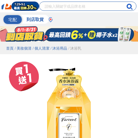
宅配
到店取貨
首頁
/ 美妝個清
/ 個人清潔
/ 沐浴用品
/ 沐浴乳