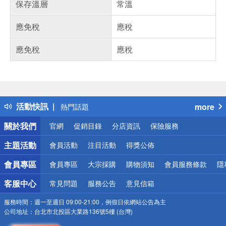
保存溫層
常溫
應免稅
應稅
應免稅
應稅
偏遠地區配送
詐騙網頁！請小心！
得獎公告
活動快訊
more
熱門話題
銀行優惠
關於我們
官網
促銷目錄
分店資訊
保險服務
偏遠地區配送
詐騙網頁！請小心！
主題活動
會員活動
注目活動
得獎公佈
會員專區
會員專區
大宗採購
購物須知
會員服務條款
隱
客服中心
常見問題
服務公告
意見信箱
服務時間：
週一至週日 09:00-21:00，例假日依網站公告為主
公司地址：
台北市北投區大業路136號5樓 (台灣)