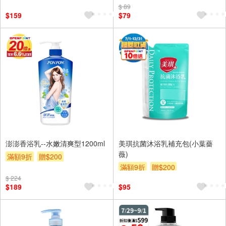
$ 89
$159
$79
澎澎香浴乳--水嫩清爽型1200ml
美琪抗菌沐浴乳補充包(小葉薔
薇)
滿額9折
贈$200
滿額9折
贈$200
$ 224
$189
$95