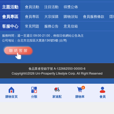
詐騙網頁！請小心！
主題活動
會員活動
注目活動
得獎公佈
會員專區
會員專區
大宗採購
購物須知
會員服務條款
隱
客服中心
常見問題
服務公告
意見信箱
服務時間：
週一至週日 09:00-21:00，例假日依網站公告為主
公司地址：
台北市北投區大業路136號5樓 (台灣)
食品業者登錄字號 A-122662550-00000-6
Copyright©2026 Uni-Prosperity Lifestyle Corp. All Right Reserved
0
購物首頁
分類
家速配
購物車
會員