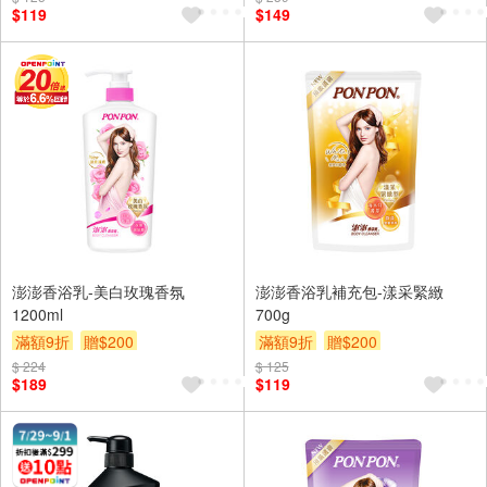
$119
$149
澎澎香浴乳-美白玫瑰香氛
澎澎香浴乳補充包-漾采緊緻
1200ml
700g
滿額9折
贈$200
滿額9折
贈$200
$ 224
$ 125
$189
$119