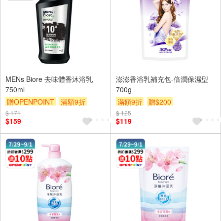
MENs Biore 去味體香沐浴乳
澎澎香浴乳補充包-倍潤保濕型
750ml
700g
贈OPENPOINT
滿額9折
滿額9折
贈$200
贈$200
$ 171
$ 125
$159
$119