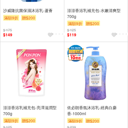
沙威隆抗菌保濕沐浴乳-蘆薈
澎澎香浴乳補充包-水嫩清爽型
700g
滿額9折
贈$200
滿額9折
贈$200
$ 175
$ 125
$149
$119
澎澎香浴乳補充包-亮澤滋潤型
依必朗香氛沐浴乳-經典白麝
700g
香-1000ml
滿額9折
贈$200
滿額9折
贈$200
$ 125
$ 239