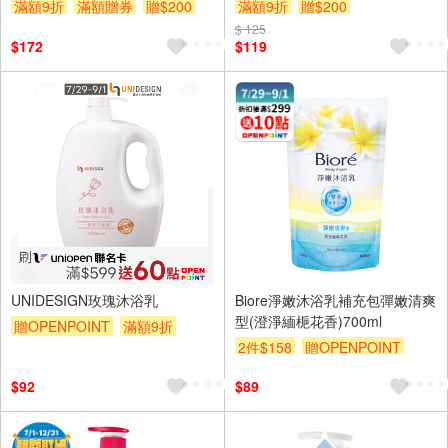
滿額9折
滿額贈券
贈$200
滿額9折
贈$200
$ 125
$172
$119
UNIDESIGN玫瑰沐浴乳
Biore淨嫩沐浴乳補充包彈嫩清爽
型(澄淨緬梔花香)700ml
贈OPENPOINT
滿額9折
2件$158
贈OPENPOINT
贈$200
滿額9折
贈$200
$92
$89