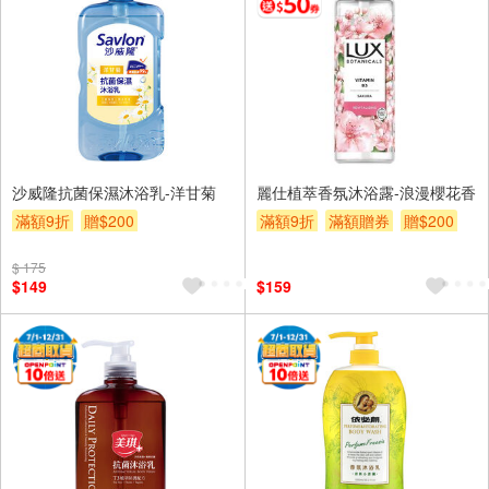
沙威隆抗菌保濕沐浴乳-洋甘菊
麗仕植萃香氛沐浴露-浪漫櫻花香
滿額9折
贈$200
滿額9折
滿額贈券
贈$200
$ 175
$149
$159