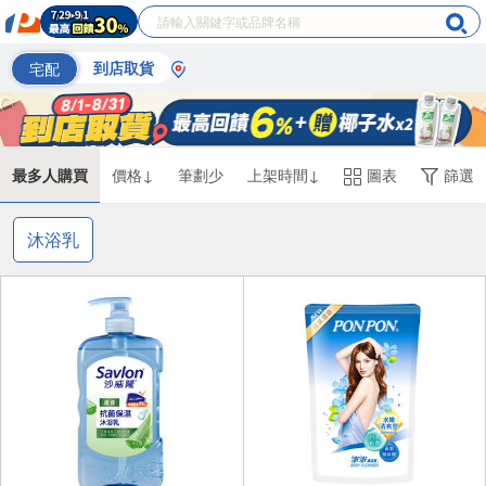
宅配
到店取貨
最多人購買
價格↓
筆劃少
上架時間↓
圖表
篩選
沐浴乳