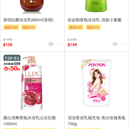
美琪抗菌沐浴乳680ml(茶樹)
依必朗香氛沐浴乳-清新小蒼蘭
滿額9折
贈$200
滿額9折
贈$200
$ 159
$ 239
$139
$149
麗仕清爽香氛沐浴乳沁涼石榴
澎澎香浴乳補充包-美白玫瑰香氛
1000ml
700g