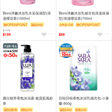
Biore淨嫩沐浴乳水采保濕型(浪
Biore淨嫩沐浴乳補充包浪漫保濕
漫櫻花香)1000ml
型(浪漫櫻花香)700ml
贈OPENPOINT
滿額9折
2件$158
贈OPENPOINT
$ 170
贈$200
滿額9折
贈$200
$159
$89
麗仕植萃香氛沐浴露-氣質藍風鈴
莎啦莎啦香氛沐浴乳補充包-小蒼
香
蘭-800g
滿額贈券
贈$200
滿額9折
贈$200