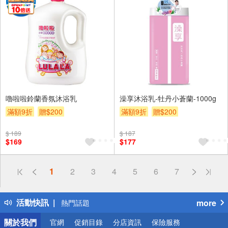
嚕啦啦鈴蘭香氛沐浴乳
澡享沐浴乳-牡丹小蒼蘭-1000g
滿額9折
贈$200
滿額9折
贈$200
$ 189
$ 187
$169
$177
偏遠地區配送
1
2
3
4
5
6
7
詐騙網頁！請小心！
得獎公告
活動快訊
more
熱門話題
銀行優惠
關於我們
官網
促銷目錄
分店資訊
保險服務
偏遠地區配送