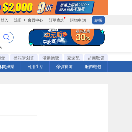
結帳
登入
註冊
會員中心
訂單查詢
購物車(0)
米
促銷
整箱購划算
活動總覽
家速配
超商取貨
休閒娛樂
日用生活
傢俱寢飾
服飾鞋包