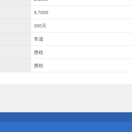
9.7000
300天
常溫
應稅
應稅
送
請小心！