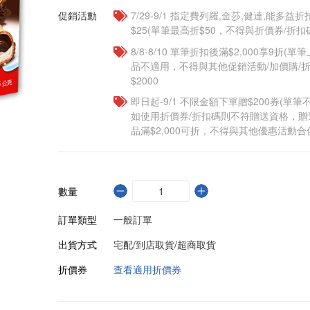
促銷活動
7/29-9/1 指定費列羅,金莎,健達,能多益
$25(單筆最高折$50，不得與折價券/折扣
8/8-8/10 單筆折扣後滿$2,000享9折(單
品不適用，不得與其他促銷活動/加價購/折
$2000
即日起-9/1 不限金額下單贈$200券(單
如使用折價券/折扣碼則不符贈送資格，
品滿$2,000可折，不得與其他優惠活動合
數量
訂單類型
一般訂單
出貨方式
宅配/到店取貨/超商取貨
折價券
查看適用折價券