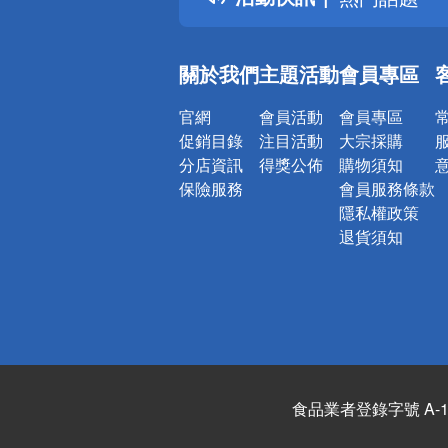
銀行優惠
偏遠地區配
關於我們
主題活動
會員專區
詐騙網頁！
官網
會員活動
會員專區
促銷目錄
注目活動
大宗採購
分店資訊
得獎公佈
購物須知
保險服務
會員服務條款
隱私權政策
退貨須知
食品業者登錄字號 A-122