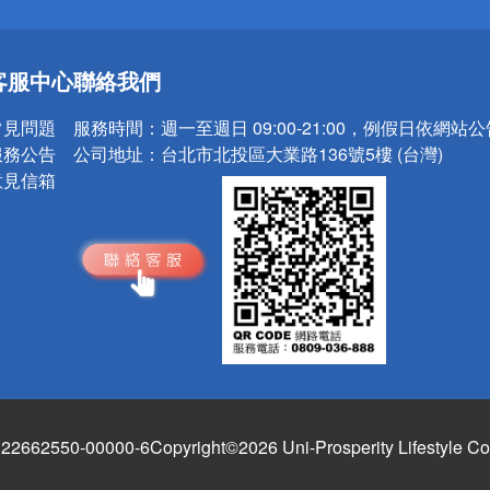
送
客服中心
聯絡我們
請小心！
常見問題
服務時間：
週一至週日 09:00-21:00，例假日依網站
服務公告
公司地址：
台北市北投區大業路136號5樓 (台灣)
意見信箱
662550-00000-6
Copyright©2026 Uni-Prosperity Lifestyle Co