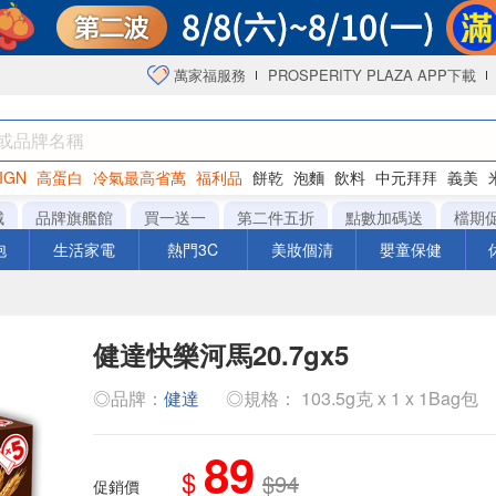
萬家福服務
PROSPERITY PLAZA APP下載
IGN
高蛋白
冷氣最高省萬
福利品
餅乾
泡麵
飲料
中元拜拜
義美
洋芋片
城
品牌旗艦館
買一送一
第二件五折
點數加碼送
檔期
泡
生活家電
熱門3C
美妝個清
嬰童保健
健達快樂河馬20.7gx5
◎品牌：
健達
◎規格： 103.5g克 x 1 x 1Bag包
89
$
$94
促銷價