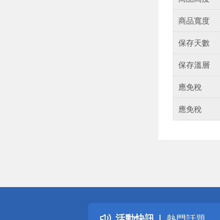
商品寬度
保存天數
保存溫層
應免稅
應免稅
偏遠地區配
詐騙網頁！
得獎公告
活動快訊
熱門話題