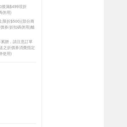
折扣後滿$499現折
碼併用)
筆上限折$500)(部分商
價券/折扣碼併用)離
筆不累贈，請注意訂單
贈送之折價券消費指定
併使用)