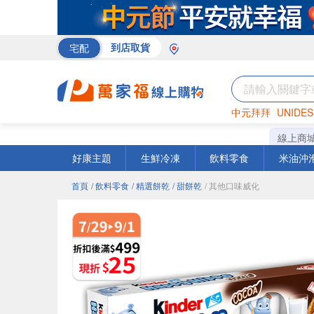
宅配
到店取貨
中元拜拜
UNIDES
巧克力
罐頭
海苔
線上商
好康主題
生鮮冷凍
飲料零食
米油沖
首頁
/ 飲料零食
/ 精選餅乾
/ 甜餅乾
/ 其他口味威化