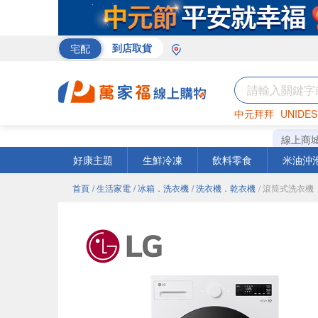
宅配
到店取貨
中元拜拜
UNIDES
米
巧克力
衛生紙
線上商
好康主題
生鮮冷凍
飲料零食
米油沖
首頁
/ 生活家電
/ 冰箱．洗衣機
/ 洗衣機．乾衣機
/ 滾筒式洗衣機