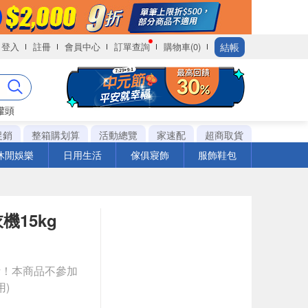
結帳
登入
註冊
會員中心
訂單查詢
購物車(0)
罐頭
促銷
整箱購划算
活動總覽
家速配
超商取貨
休閒娛樂
日用生活
傢俱寢飾
服飾鞋包
機15kg
計！本商品不參加
)