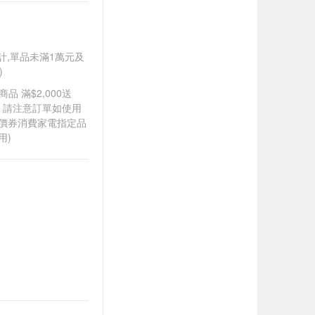
另計,單品未滿1萬元及
)
品 滿$2,000送
0，請注意訂單如使用
折價券消費家電指定品
用)