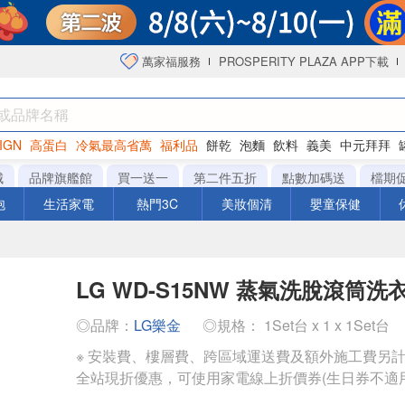
萬家福服務
PROSPERITY PLAZA APP下載
IGN
高蛋白
冷氣最高省萬
福利品
餅乾
泡麵
飲料
義美
中元拜拜
咖啡
城
品牌旗艦館
買一送一
第二件五折
點數加碼送
檔期
泡
生活家電
熱門3C
美妝個清
嬰童保健
LG WD-S15NW 蒸氣洗脫滾筒洗衣
◎品牌：
LG樂金
◎規格： 1Set台 x 1 x 1Set台
※ 安裝費、樓層費、跨區域運送費及額外施工費另
全站現折優惠，可使用家電線上折價券(生日券不適用