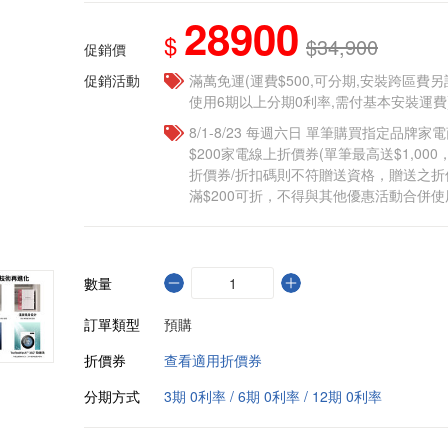
28900
$
$34,900
促銷價
促銷活動
滿萬免運(運費$500,可分期,安裝跨區費
使用6期以上分期0利率,需付基本安裝運費
8/1-8/23 每週六日 單筆購買指定品牌家電商
$200家電線上折價券(單筆最高送$1,00
折價券/折扣碼則不符贈送資格，贈送之
滿$200可折，不得與其他優惠活動合併使
數量
訂單類型
預購
折價券
查看適用折價券
分期方式
3期 0利率 / 6期 0利率 / 12期 0利率