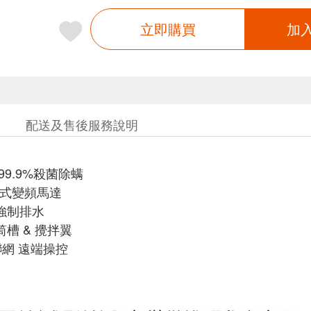
立即購買
加
配送及售後服務說明
99.9%殺菌除螨
直驅式變頻馬達
強制排水
筒槽 & 攪拌翼
慧聯網 遠端操控