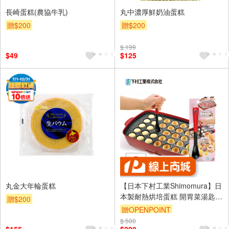
長崎蛋糕(農協牛乳)
丸中濃厚鮮奶油蛋糕
贈$200
贈$200
$ 199
$49
$125
丸金大年輪蛋糕
【日本下村工業Shimomura】日
本製耐熱烘培蛋糕 開胃菜湯匙
贈$200
YP-211
贈OPENPOINT
$ 500
訂單滿 2000 元折抵 100元