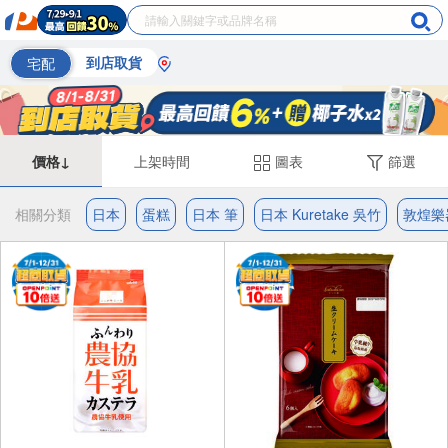
宅配
到店取貨
價格↓
上架時間
圖表
篩選
相關分類
日本
蛋糕
日本 筆
日本 Kuretake 吳竹
敦煌樂