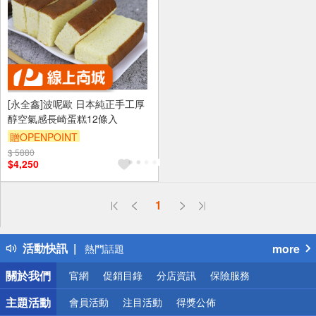
[永全鑫]波呢歐 日本純正手工厚
醇空氣感長崎蛋糕12條入
贈OPENPOINT
$ 5880
$4,250
偏遠地區配送
1
詐騙網頁！請小心！
得獎公告
活動快訊
more
熱門話題
銀行優惠
關於我們
官網
促銷目錄
分店資訊
保險服務
偏遠地區配送
詐騙網頁！請小心！
主題活動
會員活動
注目活動
得獎公佈