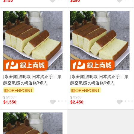
$155
$290
（運費不算在 2000 元的範圍
內）
單品享8折
訂單滿699享95折
[永全鑫]波呢歐 日本純正手工厚
[永全鑫]波呢歐 日本純正手工厚
醇空氣感長崎蛋糕3條入
醇空氣感長崎蛋糕6條入
贈OPENPOINT
贈OPENPOINT
$ 2350
$ 3250
$1,550
$2,450