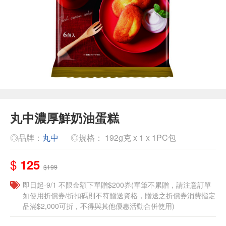
丸中濃厚鮮奶油蛋糕
◎品牌：
丸中
◎規格： 192g克 x 1 x 1PC包
$
125
$199
即日起-9/1 不限金額下單贈$200券(單筆不累贈，請注意訂單
如使用折價券/折扣碼則不符贈送資格，贈送之折價券消費指定
品滿$2,000可折，不得與其他優惠活動合併使用)