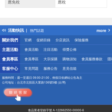
應免稅
應稅
偏遠地區配送
詐騙網頁！請小心！
得獎公告
活動快訊
more
熱門話題
銀行優惠
關於我們
官網
促銷目錄
分店資訊
保險服務
偏遠地區配送
詐騙網頁！請小心！
主題活動
會員活動
注目活動
得獎公佈
會員專區
會員專區
大宗採購
購物須知
會員服務條款
隱
客服中心
常見問題
服務公告
意見信箱
服務時間：
週一至週日 09:00-21:00，例假日依網站公告為主
公司地址：
台北市北投區大業路136號5樓 (台灣)
食品業者登錄字號 A-122662550-00000-6