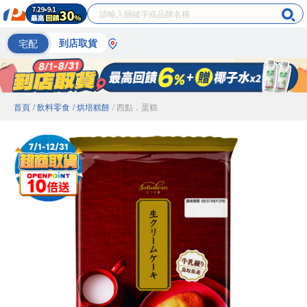
宅配
到店取貨
首頁
/ 飲料零食
/ 烘培糕餅
/ 西點．蛋糕