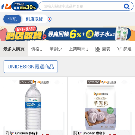
宅配
到店取貨
最多人購買
價格↓
筆劃少
上架時間↓
圖表
篩選
UNIDESIGN嚴選商品