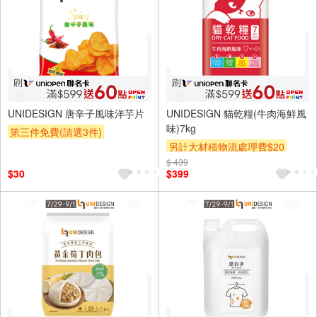
UNIDESIGN 唐辛子風味洋芋片
UNIDESIGN 貓乾糧(牛肉海鮮風
味)7kg
第三件免費(請選3件)
另計大材積物流處理費$20
贈OPENPOINT
贈$200
$ 439
贈OPENPOINT
贈$200
$30
$399