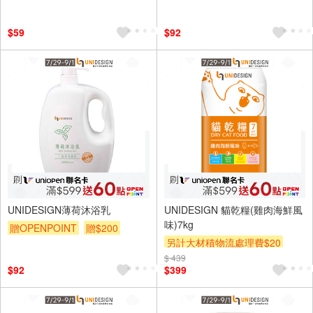
贈$200
$59
$92
UNIDESIGN薄荷沐浴乳
UNIDESIGN 貓乾糧(雞肉海鮮風
味)7kg
贈OPENPOINT
贈$200
另計大材積物流處理費$20
$ 439
贈OPENPOINT
贈$200
$92
$399