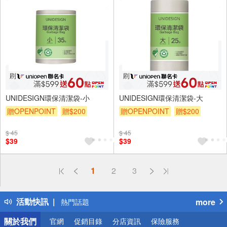
UNIDESIGN環保清潔袋-小
UNIDESIGN環保清潔袋-大
贈OPENPOINT
贈$200
贈OPENPOINT
贈$200
$ 45
$ 45
$39
$39
偏遠地區配送
1
2
3
詐騙網頁！請小心！
得獎公告
活動快訊
more
熱門話題
銀行優惠
關於我們
官網
促銷目錄
分店資訊
保險服務
偏遠地區配送