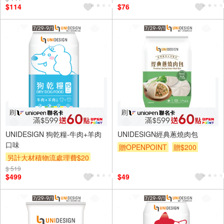
$114
$76
UNIDESIGN 狗乾糧-牛肉+羊肉
UNIDESIGN經典蔥燒肉包
口味
贈OPENPOINT
贈$200
另計大材積物流處理費$20
$ 519
贈OPENPOINT
贈$200
$499
$49