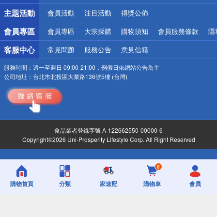
詐騙網頁！請小心！
主題活動
會員活動
注目活動
得獎公佈
會員專區
會員專區
大宗採購
購物須知
會員服務條款
隱
客服中心
常見問題
服務公告
意見信箱
服務時間：
週一至週日 09:00-21:00，例假日依網站公告為主
公司地址：
台北市北投區大業路136號5樓 (台灣)
食品業者登錄字號 A-122662550-00000-6
Copyright©2026 Uni-Prosperity Lifestyle Corp. All Right Reserved
0
購物首頁
分類
家速配
購物車
會員