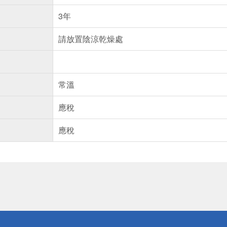
3年
請放置陰涼乾燥處
常溫
應稅
應稅
送
請小心！