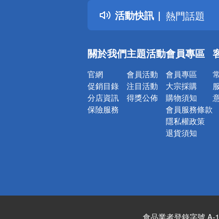
得獎公告
活動快訊
熱門話題
銀行優惠
偏遠地區配
關於我們
主題活動
會員專區
詐騙網頁！
官網
會員活動
會員專區
促銷目錄
注目活動
大宗採購
分店資訊
得獎公佈
購物須知
保險服務
會員服務條款
隱私權政策
退貨須知
食品業者登錄字號 A-122