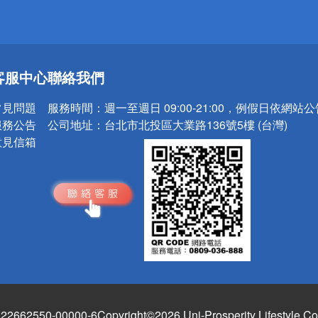
送
客服中心
聯絡我們
請小心！
常見問題
服務時間：
週一至週日 09:00-21:00，例假日依網站
服務公告
公司地址：
台北市北投區大業路136號5樓 (台灣)
意見信箱
662550-00000-6
Copyright©2026 Uni-Prosperity Lifestyle Co