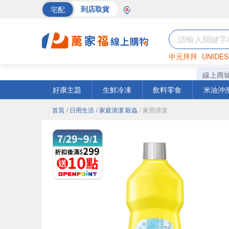
宅配
到店取貨
中元拜拜
UNIDES
海苔
巧克力
罐頭
線上商
好康主題
生鮮冷凍
飲料零食
米油沖
首頁
/ 日用生活
/ 家庭清潔 殺蟲
/ 家用清潔