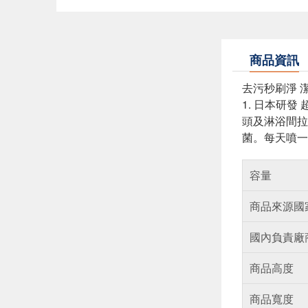
商品資訊
去污秒刷淨 
1. 日本研
頭及淋浴間拉
菌。每天噴一
容量
商品來源國
國內負責廠
商品高度
商品寬度