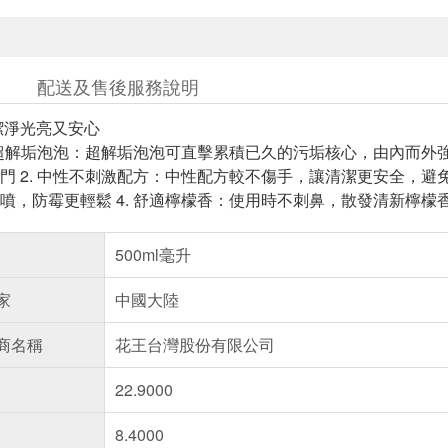
配送及售後服務說明
潔淨光亮又安心
發 超解垢泡泡：超解垢泡泡可直擊累積已久的污垢核心，由內而
門 2. 中性不刺激配方：中性配方較不傷手，讓清潔更安全，避免
噴，防霉更輕鬆 4. 舒適檸檬香：使用時不刺鼻，散發清新檸檬
500ml毫升
家
中國大陸
商名稱
花王台灣股份有限公司
22.9000
8.4000