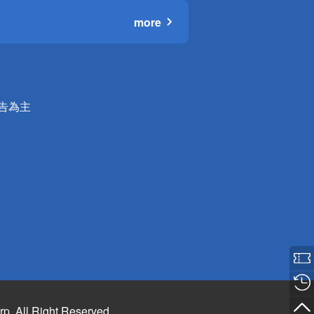
more
公告為主
rp. All Right Reserved