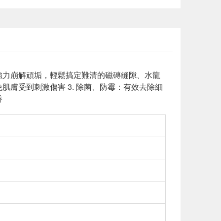
外強力崩解頑垢，輕鬆搞定難清的磁磚縫隙、水龍
肌膚受到刺激傷害 3. 除菌、防霉：有效去除細
香