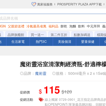
萬家福服務
PROSPERITY PLAZA APP下載
IGN
父親節送禮
冷氣最高省萬
福利品
餅乾
泡麵
飲料
中元拜拜
義
衛生紙
城
品牌旗艦館
買一送一
第二件五折
點數加碼送
檔期
泡
生活家電
熱門3C
美妝個清
嬰童保健
魔術靈浴室清潔劑經濟瓶-舒適檸檬香5
◎品牌：
魔術靈
◎規格： 500ml毫升 x 2 x 1Set
115
$
$120
促銷價
促銷活動
線上獨家 0729-0901_花王指定品牌商品
點OPENPOINT(單筆最高贈20點，回