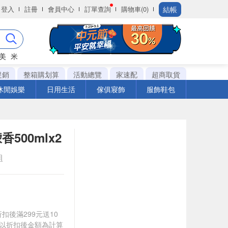
結帳
登入
註冊
會員中心
訂單查詢
購物車(0)
美
米
促銷
整箱購划算
活動總覽
家速配
超商取貨
休閒娛樂
日用生活
傢俱寢飾
服飾鞋包
00mlx2
組
折扣後滿299元送10
饋皆以折扣後金額為計算