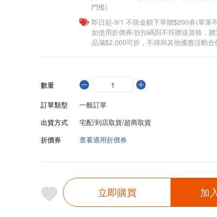
門檻)
即日起-9/1 不限金額下單贈$200券(單
如使用折價券/折扣碼則不符贈送資格，
品滿$2,000可折，不得與其他優惠活動合
數量
訂單類型
一般訂單
出貨方式
宅配/到店取貨/超商取貨
折價券
查看適用折價券
立即購買
加