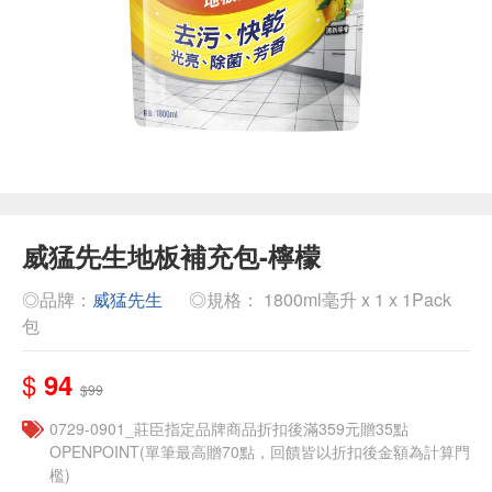
威猛先生地板補充包-檸檬
◎品牌：
威猛先生
◎規格： 1800ml毫升 x 1 x 1Pack
包
$
94
$99
0729-0901_莊臣指定品牌商品折扣後滿359元贈35點
OPENPOINT(單筆最高贈70點，回饋皆以折扣後金額為計算門
檻)