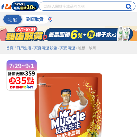
宅配
到店取貨
首頁
/ 日用生活
/ 家庭清潔 殺蟲
/ 家用清潔
/ 地板．玻璃