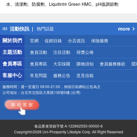
水、清潔劑、防腐劑、Liquitint® Green HMC、pH值調節劑
偏遠地區配送
詐騙網頁！請小心！
得獎公告
活動快訊
more
熱門話題
銀行優惠
關於我們
官網
促銷目錄
分店資訊
保險服務
偏遠地區配送
詐騙網頁！請小心！
主題活動
會員活動
注目活動
得獎公佈
會員專區
會員專區
大宗採購
購物須知
會員服務條款
隱
客服中心
常見問題
服務公告
意見信箱
服務時間：
週一至週日 09:00-21:00，例假日依網站公告為主
公司地址：
台北市北投區大業路136號5樓 (台灣)
食品業者登錄字號 A-122662550-00000-6
Copyright©2026 Uni-Prosperity Lifestyle Corp. All Right Reserved