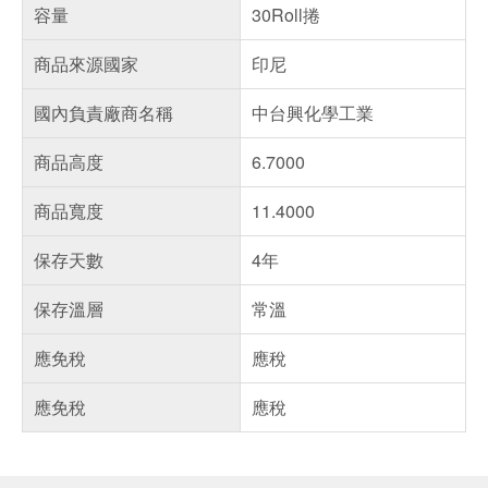
容量
30Roll捲
商品來源國家
印尼
國內負責廠商名稱
中台興化學工業
商品高度
6.7000
商品寬度
11.4000
保存天數
4年
保存溫層
常溫
應免稅
應稅
應免稅
應稅
偏遠地區配送
詐騙網頁！請小心！