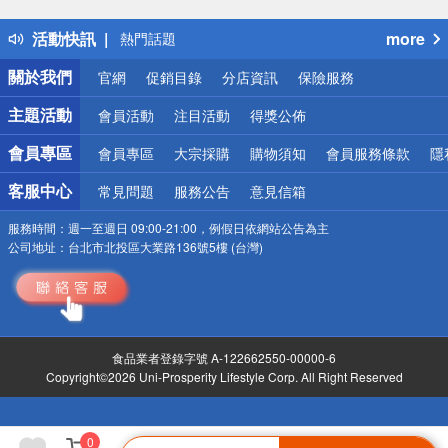
得獎公告
活動快訊
more
熱門話題
銀行優惠
關於我們
官網
促銷目錄
分店資訊
保險服務
偏遠地區配送
詐騙網頁！請小心！
主題活動
會員活動
注目活動
得獎公佈
會員專區
會員專區
大宗採購
購物須知
會員服務條款
隱
客服中心
常見問題
服務公告
意見信箱
服務時間：
週一至週日 09:00-21:00，例假日依網站公告為主
公司地址：
台北市北投區大業路136號5樓 (台灣)
食品業者登錄字號 A-122662550-00000-6
Copyright©2026 Uni-Prosperity Lifestyle Corp. All Right Reserved
0