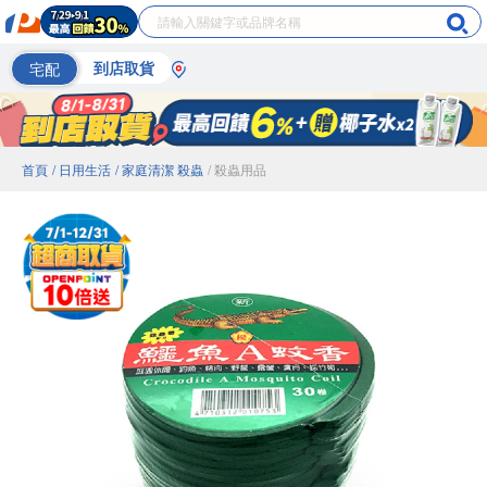
宅配
到店取貨
首頁
/ 日用生活
/ 家庭清潔 殺蟲
/ 殺蟲用品