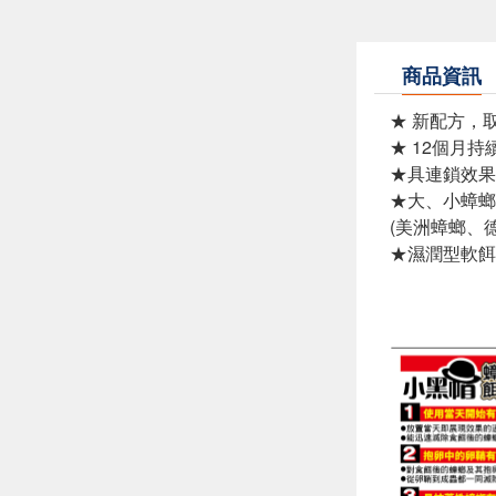
商品資訊
★ 新配方，取
★ 12個月
★具連鎖效果
★大、小蟑螂
(美洲蟑螂、
★濕潤型軟餌