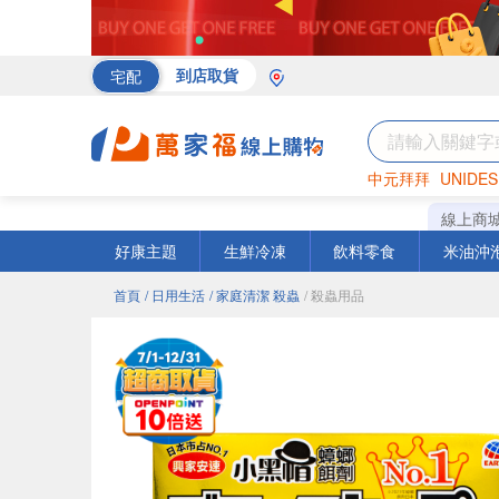
宅配
到店取貨
中元拜拜
UNIDES
罐頭
海苔
巧克力
線上商
好康主題
生鮮冷凍
飲料零食
米油沖
首頁
/ 日用生活
/ 家庭清潔 殺蟲
/ 殺蟲用品