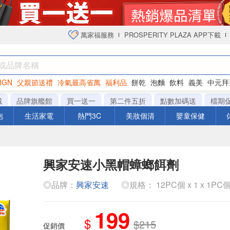
萬家福服務
PROSPERITY PLAZA APP下載
IGN
父親節送禮
冷氣最高省萬
福利品
餅乾
泡麵
飲料
義美
中元拜
衛生紙
城
品牌旗艦館
買一送一
第二件五折
點數加碼送
檔期
泡
生活家電
熱門3C
美妝個清
嬰童保健
興家安速小黑帽蟑螂餌劑
◎品牌：
興家安速
◎規格： 12PC個 x 1 x 1PC
199
$
$215
促銷價