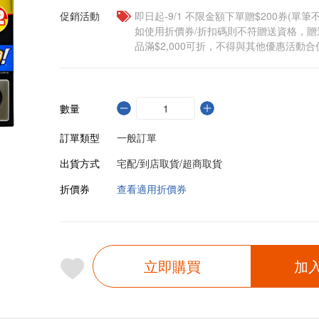
促銷活動
即日起-9/1 不限金額下單贈$200券(單
如使用折價券/折扣碼則不符贈送資格，
品滿$2,000可折，不得與其他優惠活動合
數量
訂單類型
一般訂單
出貨方式
宅配/到店取貨/超商取貨
折價券
查看適用折價券
立即購買
加