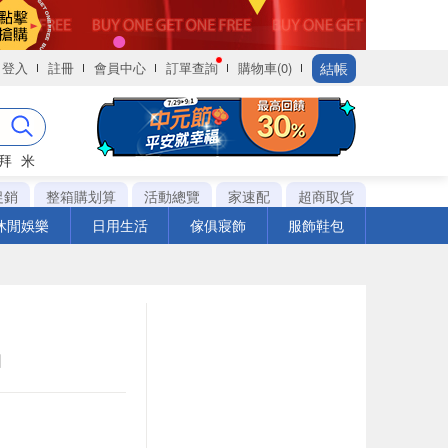
結帳
登入
註冊
會員中心
訂單查詢
購物車(0)
拜
米
促銷
整箱購划算
活動總覽
家速配
超商取貨
休閒娛樂
日用生活
傢俱寢飾
服飾鞋包
個