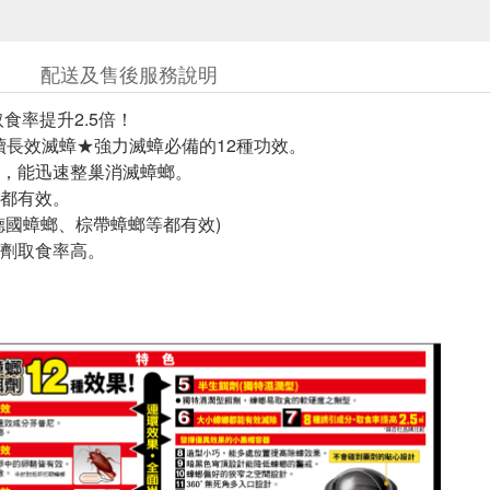
配送及售後服務說明
食率提升2.5倍！
持續長效滅蟑★強力滅蟑必備的12種功效。
，能迅速整巢消滅蟑螂。
都有效。
德國蟑螂、棕帶蟑螂等都有效)
劑取食率高。