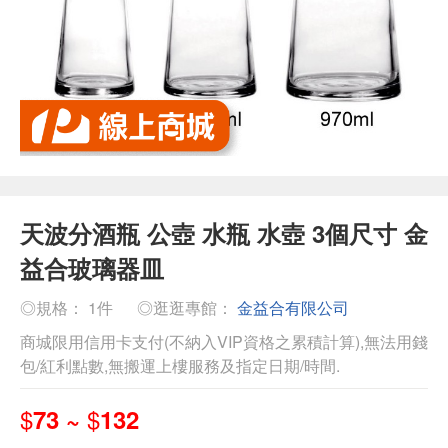
天波分酒瓶 公壺 水瓶 水壺 3個尺寸 金
益合玻璃器皿
◎規格： 1件
◎逛逛專館：
金益合有限公司
商城限用信用卡支付(不納入VIP資格之累積計算),無法用錢
包/紅利點數,無搬運上樓服務及指定日期/時間.
$
$
73 ~
132