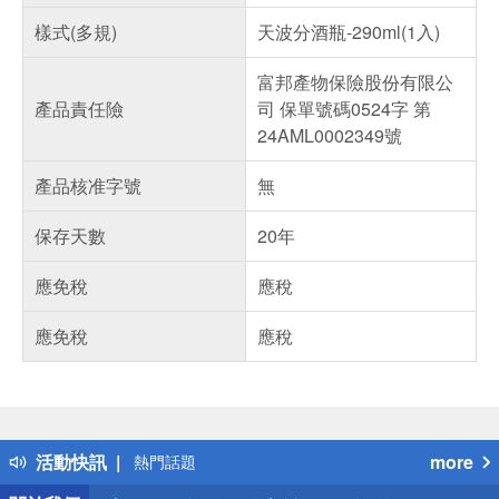
樣式(多規)
天波分酒瓶-290ml(1入)
富邦產物保險股份有限公
產品責任險
司 保單號碼0524字 第
24AML0002349號
產品核准字號
無
保存天數
20年
應免稅
應稅
應免稅
應稅
偏遠地區配送
詐騙網頁！請小心！
得獎公告
活動快訊
more
熱門話題
銀行優惠