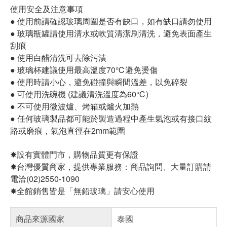
使用安全及注意事項
● 使用前請確認玻璃周圍是否有缺口，如有缺口請勿使用
● 玻璃瓶罐請使用清水或軟質清潔刷清洗，避免表面產生
刮痕
● 使用白醋清洗可去除污漬
● 玻璃杯建議使用最高溫度70℃避免燙傷
● 使用時請小心，避免碰撞與瞬間溫差，以免碎裂
● 可使用洗碗機 (建議清洗溫度為60℃)
● 不可使用微波爐、烤箱或爐火加熱
● 任何玻璃製品都可能於製造過程中產生氣泡或有接口紋
路或磨痕，氣泡直徑在2mm範圍
✸設有實體門市，購物品質更有保證
✸台灣優質商家，提供專業服務：商品詢問、大量訂購請
電洽(02)2550-1090
✸全館銷售皆是「無鉛玻璃」請安心使用
商品來源國家
泰國