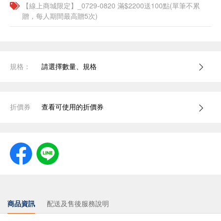
【線上商城限定】_0729-0820 滿$2200送100點(單筆不累
贈，每人期間最高贈5次)
規格：
請選擇數量、規格
折價券
查看可使用的折價券
商品資訊
配送及售後服務說明