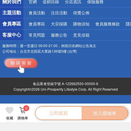
關於我們
官網
促銷目錄
分店資訊
保險服務
偏遠地區配送
詐騙網頁！請小心！
主題活動
會員活動
注目活動
得獎公佈
會員專區
會員專區
大宗採購
購物須知
會員服務條款
隱
客服中心
常見問題
服務公告
意見信箱
服務時間：
週一至週日 09:00-21:00，例假日依網站公告為主
公司地址：
台北市北投區大業路136號5樓 (台灣)
食品業者登錄字號 A-122662550-00000-6
Copyright©2026 Uni-Prosperity Lifestyle Corp. All Right Reserved
0
立即購買
加入購物車
收藏
購物車