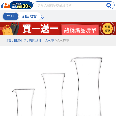
宅配
到店取貨
首頁
/ 日用生活
/ 烹調鍋具．燒水壺
/ 燒水茶壺