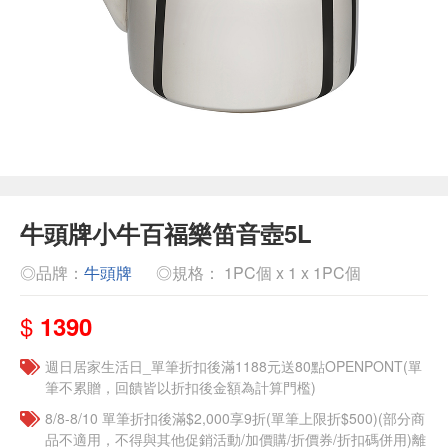
牛頭牌小牛百福樂笛音壺5L
◎品牌：
牛頭牌
◎規格： 1PC個 x 1 x 1PC個
$
1390
週日居家生活日_單筆折扣後滿1188元送80點OPENPONT(單
筆不累贈，回饋皆以折扣後金額為計算門檻)
8/8-8/10 單筆折扣後滿$2,000享9折(單筆上限折$500)(部分商
品不適用，不得與其他促銷活動/加價購/折價券/折扣碼併用)離