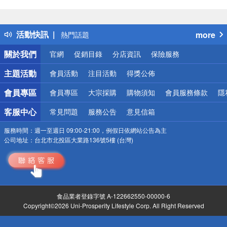
偏遠地區配送
詐騙網頁！請小心！
得獎公告
活動快訊
more
熱門話題
銀行優惠
關於我們
官網
促銷目錄
分店資訊
保險服務
偏遠地區配送
詐騙網頁！請小心！
主題活動
會員活動
注目活動
得獎公佈
會員專區
會員專區
大宗採購
購物須知
會員服務條款
隱
客服中心
常見問題
服務公告
意見信箱
服務時間：
週一至週日 09:00-21:00，例假日依網站公告為主
公司地址：
台北市北投區大業路136號5樓 (台灣)
食品業者登錄字號 A-122662550-00000-6
Copyright©2026 Uni-Prosperity Lifestyle Corp. All Right Reserved