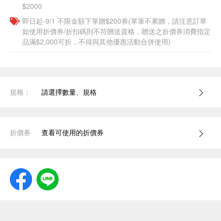
$2000
即日起-9/1 不限金額下單贈$200券(單筆不累贈，請注意訂單
如使用折價券/折扣碼則不符贈送資格，贈送之折價券消費指定
品滿$2,000可折，不得與其他優惠活動合併使用)
規格：
請選擇數量、規格
折價券
查看可使用的折價券