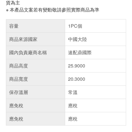
貨為主
※ 本產品文案若有變動敬請參照實際商品為準
容量
1PC個
商品來源國家
中國大陸
國內負責廠商名稱
速配鼎國際
商品高度
25.9000
商品寬度
20.3000
保存溫層
常溫
應免稅
應稅
應免稅
應稅