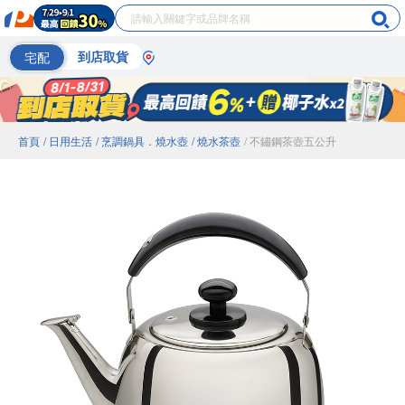
宅配
到店取貨
首頁
/ 日用生活
/ 烹調鍋具．燒水壺
/ 燒水茶壺
/ 不鏽鋼茶壺五公升