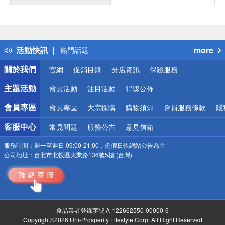
偏遠地區配送
詐騙網頁！請小心！
得獎公告
活動快訊
more
熱門話題
銀行優惠
關於我們
官網
促銷目錄
分店資訊
保險服務
偏遠地區配送
詐騙網頁！請小心！
主題活動
會員活動
注目活動
得獎公佈
會員專區
會員專區
大宗採購
購物須知
會員服務條款
隱
客服中心
常見問題
服務公告
意見信箱
服務時間：
週一至週日 09:00-21:00，例假日依網站公告為主
公司地址：
台北市北投區大業路136號5樓 (台灣)
食品業者登錄字號 A-122662550-00000-6
Copyright©2026 Uni-Prosperity Lifestyle Corp. All Right Reserved