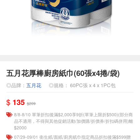
五月花厚棒廚房紙巾(60張x4捲/袋)
◎品牌：
五月花
◎規格： 60PC張 x 4 x 1PC包
$
135
$209
8/8-8/10 單筆折扣後滿$2,000享9折(單筆上限折$500)(部分商
品不適用，不得與其他促銷活動/加價購/折價券/折扣碼併用)離
$2000
07/29-09/01 衛生紙/面紙/廚房紙巾指定商品折扣後滿$599贈