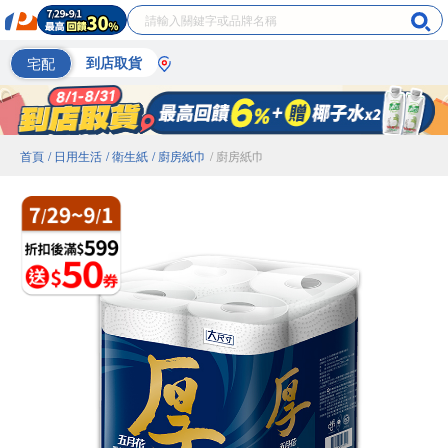
宅配
到店取貨
首頁
/ 日用生活
/ 衛生紙
/ 廚房紙巾
/ 廚房紙巾