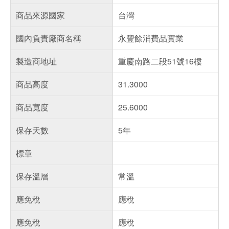
商品來源國家
台灣
國內負責廠商名稱
永豐餘消費品實業
製造商地址
重慶南路二段51號16樓
商品高度
31.3000
商品寬度
25.6000
保存天數
5年
標章
保存溫層
常溫
應免稅
應稅
應免稅
應稅