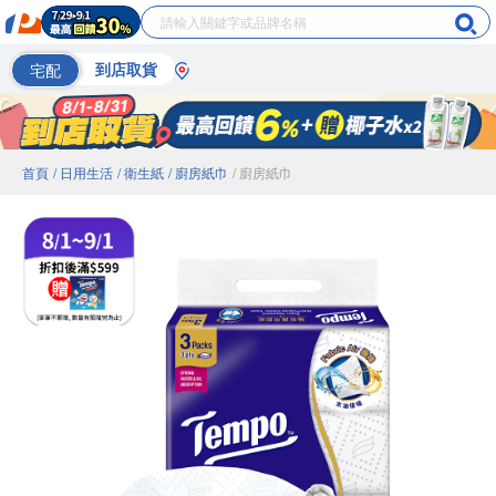
宅配
到店取貨
首頁
/ 日用生活
/ 衛生紙
/ 廚房紙巾
/ 廚房紙巾