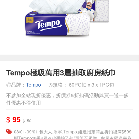
Tempo極吸萬用3層抽取廚房紙巾
◎品牌：
Tempo
◎規格： 60PC抽 x 3 x 1PC包
不參加全站現折優惠，折價券&折扣碼活動與買一送一多
件優惠不得併用
$
95
$150
08/01-09/01 包大人.添寧.Tempo.維達指定商品折扣後滿$599
贈Tempo無香4層迷你手帕乙包(單筆不累贈，數量有限送完為