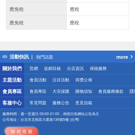
應免稅
應稅
應免稅
應稅
偏遠地區配送
詐騙網頁！請小心！
得獎公告
活動快訊
more
熱門話題
銀行優惠
關於我們
官網
促銷目錄
分店資訊
保險服務
偏遠地區配送
詐騙網頁！請小心！
主題活動
會員活動
注目活動
得獎公佈
會員專區
會員專區
大宗採購
購物須知
會員服務條款
隱
客服中心
常見問題
服務公告
意見信箱
服務時間：
週一至週日 09:00-21:00，例假日依網站公告為主
公司地址：
台北市北投區大業路136號5樓 (台灣)